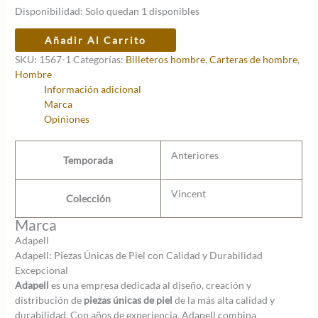
Disponibilidad:
Solo quedan 1 disponibles
Billetero
Añadir Al Carrito
cab.
SKU:
1567-1
Categorías:
Billeteros hombre
,
Carteras de hombre
,
Vincent-
Hombre
rfid
Información adicional
cantidad
Marca
Opiniones
Anteriores
Temporada
Vincent
Colección
Marca
Adapell
Adapell: Piezas Únicas de Piel con Calidad y Durabilidad
Excepcional
Adapell
es una empresa dedicada al diseño, creación y
distribución de
piezas únicas de piel
de la más alta calidad y
durabilidad. Con años de experiencia, Adapell combina