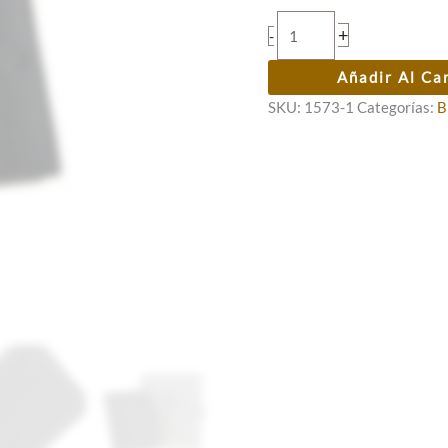
Billetero
+
-
cab.
Clark
Añadir Al Ca
-
SKU:
1573-1
Categorías:
B
rfid
cantidad