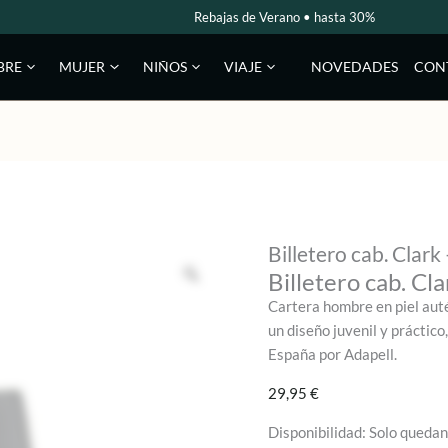
Rebajas de Verano • hasta 30%
NOVEDADES
CON
BRE
MUJER
NIÑOS
VIAJE
Billetero cab. Clark 
Billetero cab. Cla
Cartera hombre en piel auté
un diseño juvenil y práctic
España por Adapell.
29,95
€
Disponibilidad:
Solo quedan