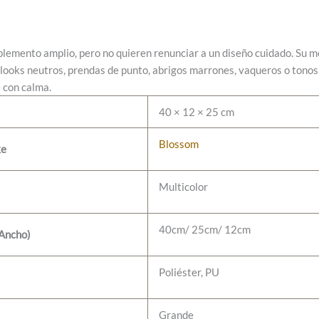
plemento amplio, pero no quieren renunciar a un diseño cuidado. Su me
looks neutros, prendas de punto, abrigos marrones, vaqueros o tonos t
e con calma.
40 × 12 × 25 cm
Blossom
ke
Multicolor
40cm/ 25cm/ 12cm
 Ancho)
Poliéster, PU
Grande