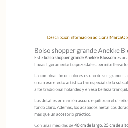
Descripción
Información adicional
Marca
Op
Bolso shopper grande Anekke B
Este
bolso shopper grande Anekke Blossom
es una
líneas ligeramente trapezoidales, permite llevarlo 
La combinación de colores es uno de sus grandes a
crean ese efecto artístico tan especial de la subc
arte tradicional holandés y en esa belleza tranquil
Los detalles en marrón oscuro equilibran el diseño 
fondo claro. Además, los acabados metálicos dorado
más que un accesorio práctico.
Con unas medidas de
40 cm de largo, 25 cm de alt