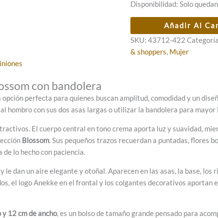
Disponibilidad:
Solo quedan
Bolso
Añadir Al Ca
shopper
SKU:
43712-422
Categorí
grande
& shoppers
,
Mujer
Anekke
iniones
Blossom
con
lossom con bandolera
bandolera
 opción perfecta para quienes buscan amplitud, comodidad y un diseñ
cantidad
al hombro con sus dos asas largas o utilizar la bandolera para mayor 
tractivos. El cuerpo central en tono crema aporta luz y suavidad, mie
olección
Blossom
. Sus pequeños trazos recuerdan a puntadas, flores bo
a de lo hecho con paciencia.
y le dan un aire elegante y otoñal. Aparecen en las asas, la base, los 
s, el logo Anekke en el frontal y los colgantes decorativos aportan 
o y 12 cm de ancho
, es un bolso de tamaño grande pensado para acom