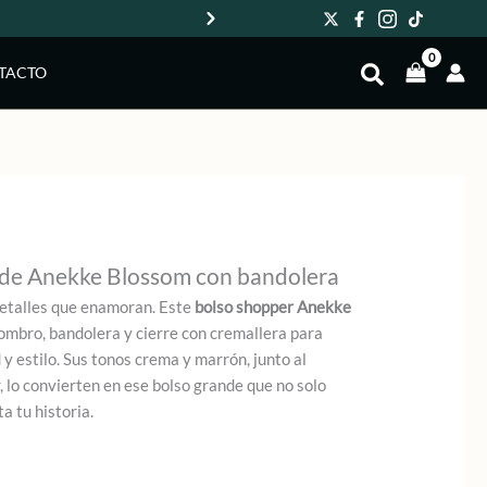
Env
TACTO
nde Anekke Blossom con bandolera
detalles que enamoran. Este
bolso shopper Anekke
mbro, bandolera y cierre con cremallera para
 estilo. Sus tonos crema y marrón, junto al
, lo convierten en ese bolso grande que no solo
a tu historia.