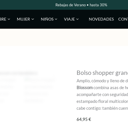
Rebajas de Verano • hasta 30%
NOVEDADES
CON
BRE
MUJER
NIÑOS
VIAJE
Bolso shopper gra
Amplio, cómodo y lleno de 
Blossom
combina asas de ho
acompañarte con seguridad y
estampado floral multicolor
cabe contigo: también cuent
64,95
€