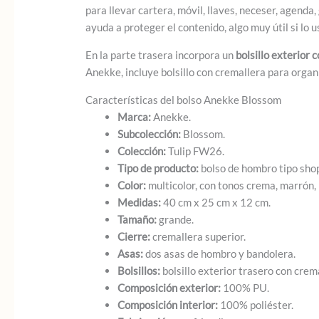
para llevar cartera, móvil, llaves, neceser, agenda
ayuda a proteger el contenido, algo muy útil si lo 
En la parte trasera incorpora un
bolsillo exterior 
Anekke, incluye bolsillo con cremallera para organ
Características del bolso Anekke Blossom
Marca:
Anekke.
Subcolección:
Blossom.
Colección:
Tulip FW26.
Tipo de producto:
bolso de hombro tipo sho
Color:
multicolor, con tonos crema, marrón, b
Medidas:
40 cm x 25 cm x 12 cm.
Tamaño:
grande.
Cierre:
cremallera superior.
Asas:
dos asas de hombro y bandolera.
Bolsillos:
bolsillo exterior trasero con crema
Composición exterior:
100% PU.
Composición interior:
100% poliéster.