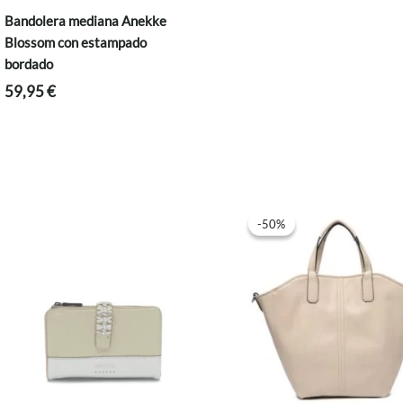
Bandolera mediana Anekke
Blossom con estampado
bordado
59,95
€
-50%
-50%