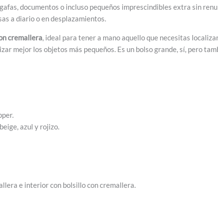
, gafas, documentos o incluso pequeños imprescindibles extra sin renu
usas a diario o en desplazamientos.
con cremallera
, ideal para tener a mano aquello que necesitas localiza
izar mejor los objetos más pequeños. Es un bolso grande, sí, pero ta
pper.
eige, azul y rojizo.
llera e interior con bolsillo con cremallera.