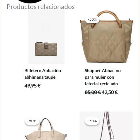
Productos relacionados
-50%
-50%
Billetero Abbacino
Shopper Abbacino
abhimana taupe
para mujer con
taterial reciclado
49,95
€
El
El
85,00
€
42,50
€
precio
precio
original
actual
era:
es:
85,00 €.
42,50 €.
-50%
-50%
-50%
-50%