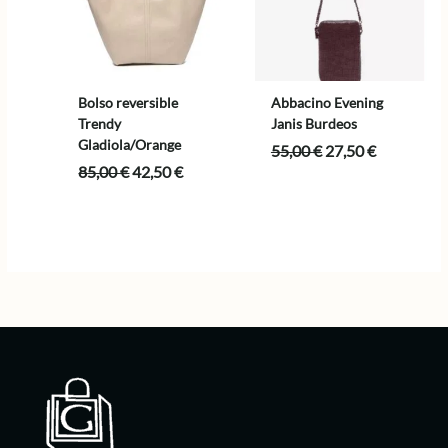
Bolso reversible
Abbacino Evening
Trendy
Janis Burdeos
Gladiola/Orange
El
El
55,00
€
27,50
€
precio
precio
El
El
85,00
€
42,50
€
original
actual
precio
precio
era:
es:
original
actual
55,00 €.
27,50 €.
era:
es:
85,00 €.
42,50 €.