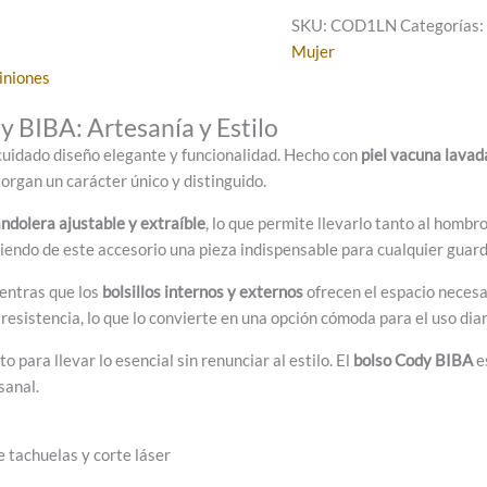
SKU:
COD1LN
Categorías
Mujer
iniones
 BIBA: Artesanía y Estilo
cuidado diseño elegante y funcionalidad. Hecho con
piel vacuna lavad
torgan un carácter único y distinguido.
ndolera ajustable y extraíble
, lo que permite llevarlo tanto al homb
iendo de este accesorio una pieza indispensable para cualquier guar
ientras que los
bolsillos internos y externos
ofrecen el espacio necesa
resistencia, lo que lo convierte en una opción cómoda para el uso diar
cto para llevar lo esencial sin renunciar al estilo. El
bolso Cody BIBA
e
sanal.
e tachuelas y corte láser