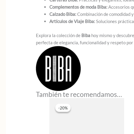
Complementos de moda Biba:
Accesorios qu
Calzado Biba:
Combinación de comodidad y d
Artículos de Viaje Biba:
Soluciones práctica
Explora la colección de
Biba
hoy mismo y descubr
perfecta de elegancia, funcionalidad y respeto po
También te recomendamos…
-20%
-20%