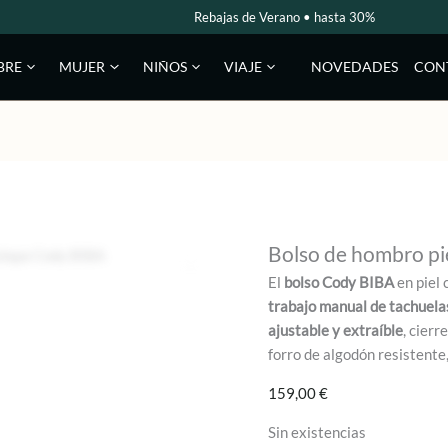
Rebajas de Verano • hasta 30%
NOVEDADES
CON
BRE
MUJER
NIÑOS
VIAJE
Bolso de hombro pi
El
bolso Cody BIBA
en piel 
trabajo manual de tachuelas
ajustable y extraíble
, cierr
forro de algodón resistente,
159,00
€
Sin existencias