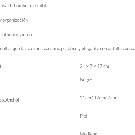
 asa de hombro extraíble
r organización
e otoño/invierno
uellas que buscan un accesorio práctico y elegante con detalles únic
s
21 × 7 × 17 cm
Negro
21cm/ 17cm/ 7cm
o x Ancho)
Piel
Mediano