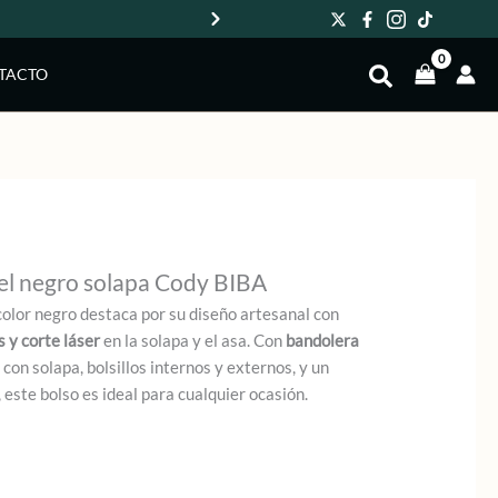
Env
TACTO
el negro solapa Cody BIBA
color negro destaca por su diseño artesanal con
 y corte láser
en la solapa y el asa. Con
bandolera
e con solapa, bolsillos internos y externos, y un
 este bolso es ideal para cualquier ocasión.