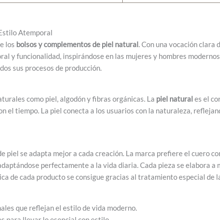
Estilo Atemporal
e los
bolsos y complementos de piel natural
. Con una vocación clara 
ral y funcionalidad, inspirándose en las mujeres y hombres moderno
odos sus procesos de producción.
turales como piel, algodón y fibras orgánicas. La
piel natural
es el co
 el tiempo. La piel conecta a los usuarios con la naturaleza, refleja
 de piel se adapta mejor a cada creación. La marca prefiere el cuero 
adaptándose perfectamente a la vida diaria. Cada pieza se elabora a
ca de cada producto se consigue gracias al tratamiento especial de las
les que reflejan el estilo de vida moderno.
s para llevar lo esencial con estilo.