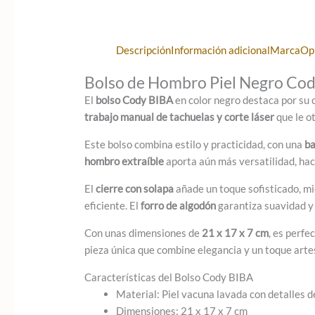
Descripción
Información adicional
Marca
Op
Bolso de Hombro Piel Negro Cody
El
bolso Cody BIBA
en color negro destaca por su 
trabajo manual de tachuelas y corte láser
que le o
Este bolso combina estilo y practicidad, con una
ba
hombro extraíble
aporta aún más versatilidad, hac
El
cierre con solapa
añade un toque sofisticado, m
eficiente. El
forro de algodón
garantiza suavidad y 
Con unas dimensiones de
21 x 17 x 7 cm
, es perfe
pieza única que combine elegancia y un toque arte
Características del Bolso Cody BIBA
Material: Piel vacuna lavada con detalles d
Dimensiones: 21 x 17 x 7 cm