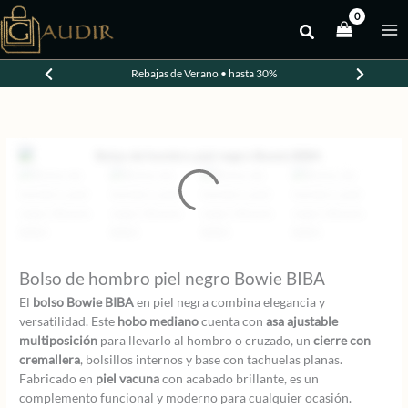
Ir
al
-10%
contenido
Rebajas de Verano • hasta 30%
Bolso de hombro piel negro Bowie BIBA
El
bolso Bowie BIBA
en piel negra combina elegancia y
versatilidad. Este
hobo mediano
cuenta con
asa ajustable
multiposición
para llevarlo al hombro o cruzado, un
cierre con
cremallera
, bolsillos internos y base con tachuelas planas.
Fabricado en
piel vacuna
con acabado brillante, es un
complemento funcional y moderno para cualquier ocasión.