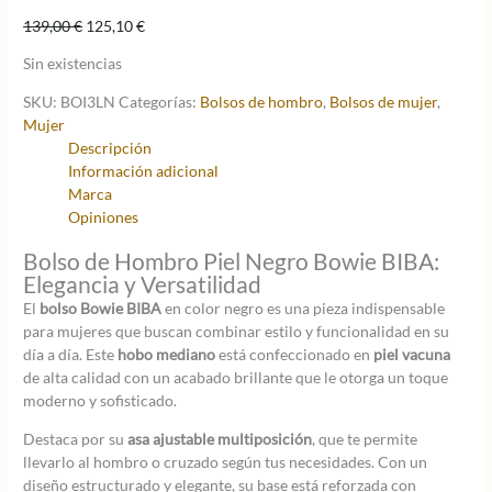
El
El
139,00
€
125,10
€
precio
precio
Sin existencias
original
actual
era:
es:
SKU:
BOI3LN
Categorías:
Bolsos de hombro
,
Bolsos de mujer
,
139,00 €.
125,10 €.
Mujer
Descripción
Información adicional
Marca
Opiniones
Bolso de Hombro Piel Negro Bowie BIBA:
Elegancia y Versatilidad
El
bolso Bowie BIBA
en color negro es una pieza indispensable
para mujeres que buscan combinar estilo y funcionalidad en su
día a día. Este
hobo mediano
está confeccionado en
piel vacuna
de alta calidad con un acabado brillante que le otorga un toque
moderno y sofisticado.
Destaca por su
asa ajustable multiposición
, que te permite
llevarlo al hombro o cruzado según tus necesidades. Con un
diseño estructurado y elegante, su base está reforzada con