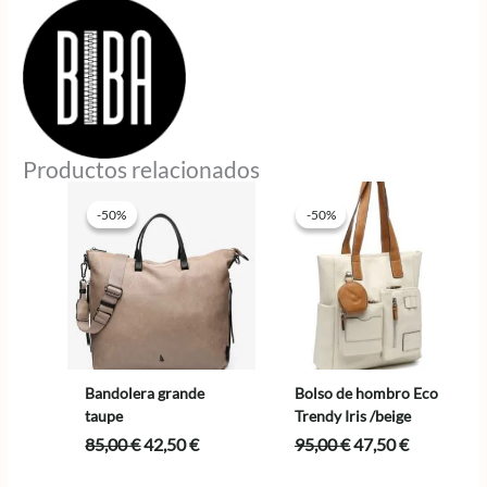
Productos relacionados
-50%
-50%
-50%
-50%
Bandolera grande
Bolso de hombro Eco
taupe
Trendy Iris /beige
El
El
El
El
85,00
€
42,50
€
95,00
€
47,50
€
precio
precio
precio
precio