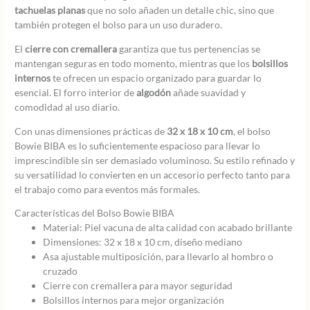
tachuelas planas
que no solo añaden un detalle chic, sino que
también protegen el bolso para un uso duradero.
El
cierre con cremallera
garantiza que tus pertenencias se
mantengan seguras en todo momento, mientras que los
bolsillos
internos
te ofrecen un espacio organizado para guardar lo
esencial. El forro interior de
algodón
añade suavidad y
comodidad al uso diario.
Con unas dimensiones prácticas de
32 x 18 x 10 cm
, el bolso
Bowie BIBA es lo suficientemente espacioso para llevar lo
imprescindible sin ser demasiado voluminoso. Su estilo refinado y
su versatilidad lo convierten en un accesorio perfecto tanto para
el trabajo como para eventos más formales.
Características del Bolso Bowie BIBA
Material: Piel vacuna de alta calidad con acabado brillante
Dimensiones: 32 x 18 x 10 cm, diseño mediano
Asa ajustable multiposición, para llevarlo al hombro o
cruzado
Cierre con cremallera para mayor seguridad
Bolsillos internos para mejor organización