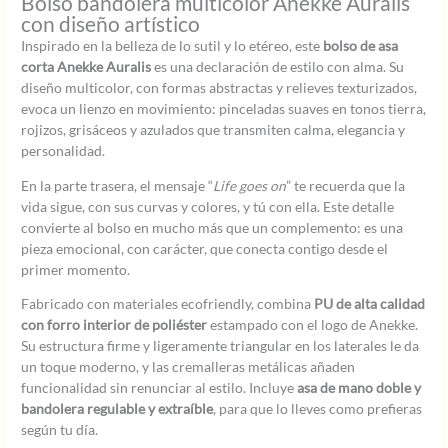
Bolso bandolera multicolor Anekke Auralis
con diseño artístico
Inspirado en la belleza de lo sutil y lo etéreo, este
bolso de asa
corta Anekke Auralis
es una declaración de estilo con alma. Su
diseño multicolor, con formas abstractas y relieves texturizados,
evoca un lienzo en movimiento: pinceladas suaves en tonos tierra,
rojizos, grisáceos y azulados que transmiten calma, elegancia y
personalidad.
En la parte trasera, el mensaje “
Life goes on
” te recuerda que la
vida sigue, con sus curvas y colores, y tú con ella. Este detalle
convierte al bolso en mucho más que un complemento: es una
pieza emocional, con carácter, que conecta contigo desde el
primer momento.
Fabricado con materiales ecofriendly, combina
PU de alta calidad
con forro interior de poliéster
estampado con el logo de Anekke.
Su estructura firme y ligeramente triangular en los laterales le da
un toque moderno, y las cremalleras metálicas añaden
funcionalidad sin renunciar al estilo. Incluye
asa de mano doble y
bandolera regulable y extraíble
, para que lo lleves como prefieras
según tu día.