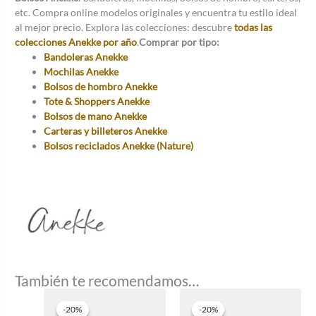
etc. Compra online modelos originales y encuentra tu estilo ideal
al mejor precio. Explora las colecciones: descubre
todas las
colecciones Anekke por año
.
Comprar por tipo:
Bandoleras Anekke
Mochilas Anekke
Bolsos de hombro Anekke
Tote & Shoppers Anekke
Bolsos de mano Anekke
Carteras y billeteros Anekke
Bolsos reciclados Anekke (Nature)
También te recomendamos…
-20%
-20%
-20%
-20%