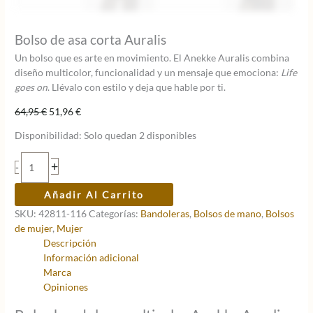
Bolso de asa corta Auralis
Un bolso que es arte en movimiento. El Anekke Auralis combina
diseño multicolor, funcionalidad y un mensaje que emociona:
Life
goes on
. Llévalo con estilo y deja que hable por ti.
El
El
64,95
€
51,96
€
precio
precio
Disponibilidad:
Solo quedan 2 disponibles
original
actual
era:
es:
Bolso
+
-
64,95 €.
51,96 €.
de
asa
Añadir Al Carrito
corta
SKU:
42811-116
Categorías:
Bandoleras
,
Bolsos de mano
,
Bolsos
Auralis
de mujer
,
Mujer
cantidad
Descripción
Información adicional
Marca
Opiniones