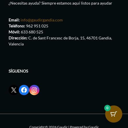
¿Necesitas ayuda? Siempre estamos aquí listos para ayudar
Email:
info@gaudirgandia.com
Teléfono:
962 951 025
Móvil:
633 680 525
Dirección:
C. de Sant Francesc de Borja, 15, 46701 Gandia,
Valencia
SÍGUENOS
Enlace
Enlace
Enlace
red
de
de
social
Facebook
Instagram
X
de
de
0
de
GaudirGandia
GaudirGandia
GaudirGandia
Copyright © 2026 Gaudir | Powered by Gaudir