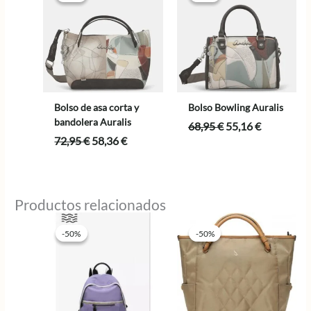
Bolso de asa corta y
Bolso Bowling Auralis
bandolera Auralis
El
El
68,95
€
55,16
€
precio
precio
El
El
72,95
€
58,36
€
original
actual
precio
precio
era:
es:
original
actual
68,95 €.
55,16 €.
era:
es:
72,95 €.
58,36 €.
Productos relacionados
-50%
-50%
-50%
-50%