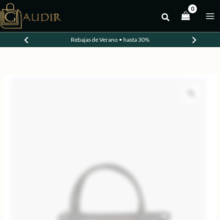
Ir
al
-20%
contenido
Rebajas de Verano • hasta 30%