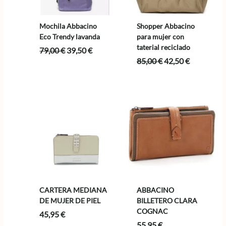
Mochila Abbacino
Shopper Abbacino
Eco Trendy lavanda
para mujer con
taterial reciclado
El
El
79,00
€
39,50
€
precio
precio
El
El
85,00
€
42,50
€
original
actual
precio
precio
era:
es:
original
actual
79,00 €.
39,50 €.
era:
es:
85,00 €.
42,50 €.
CARTERA MEDIANA
ABBACINO
DE MUJER DE PIEL
BILLETERO CLARA
COGNAC
45,95
€
55,95
€