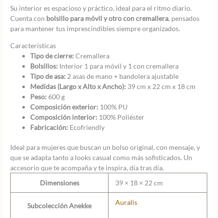
Su interior es espacioso y práctico, ideal para el ritmo diario.
Cuenta con
bolsillo para móvil y otro con cremallera
, pensados
para mantener tus imprescindibles siempre organizados.
Características
Tipo de cierre:
Cremallera
Bolsillos:
Interior 1 para móvil y 1 con cremallera
Tipo de asa:
2 asas de mano + bandolera ajustable
Medidas (Largo x Alto x Ancho):
39 cm x 22 cm x 18 cm
Peso:
600 g
Composición exterior:
100% PU
Composición interior:
100% Poliéster
Fabricación:
Ecofriendly
Ideal para mujeres que buscan un bolso original, con mensaje, y
que se adapta tanto a looks casual como más sofisticados. Un
accesorio que te acompaña y te inspira, día tras día.
Dimensiones
39 × 18 × 22 cm
Auralis
Subcolección Anekke