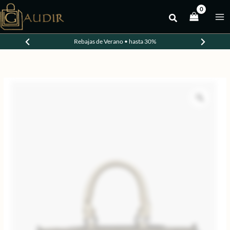
Ir
al
-20%
contenido
Rebajas de Verano • hasta 30%