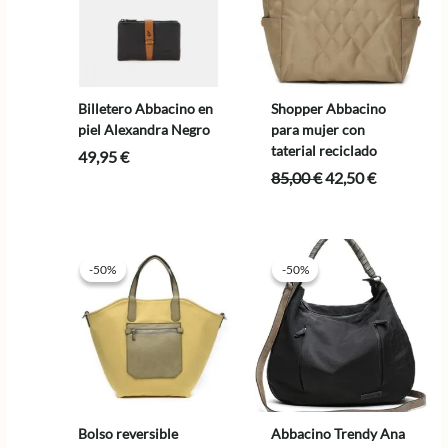
Billetero Abbacino en
Shopper Abbacino
piel Alexandra Negro
para mujer con
taterial reciclado
49,95
€
El
El
85,00
€
42,50
€
precio
precio
original
actual
era:
es:
85,00 €.
42,50 €.
-50%
-50%
-50%
-50%
Bolso reversible
Abbacino Trendy Ana