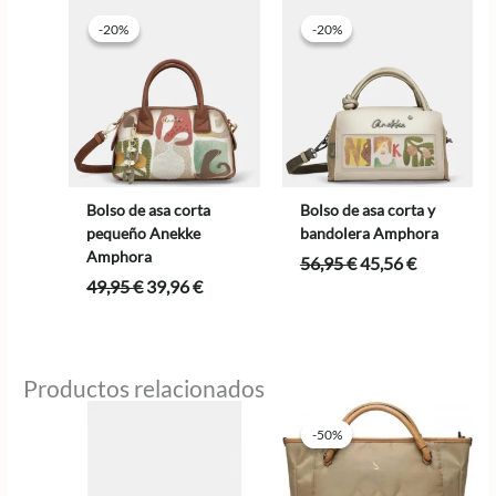
-20%
-20%
-20%
-20%
Bolso de asa corta
Bolso de asa corta y
pequeño Anekke
bandolera Amphora
Amphora
El
El
56,95
€
45,56
€
precio
precio
El
El
49,95
€
39,96
€
original
actual
precio
precio
era:
es:
original
actual
56,95 €.
45,56 €.
era:
es:
49,95 €.
39,96 €.
Productos relacionados
-50%
-50%