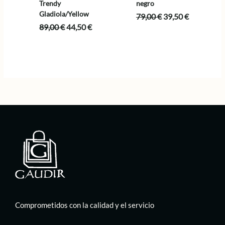
Trendy
negro
Gladiola/Yellow
El
El
79,00
€
39,50
€
precio
precio
El
El
89,00
€
44,50
€
original
actual
precio
precio
era:
es:
original
actual
79,00 €.
39,50 €.
era:
es:
89,00 €.
44,50 €.
Comprometidos con la calidad y el servicio