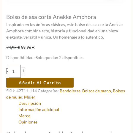
Bolso de asa corta Anekke Amphora
Inspirado en las ánforas clásicas, este bolso de asa corta Anekke
Amphora combina arte, historia y funcionalidad en una pieza
elegante, versátil y única. Un homenaje a lo auténtico.
El
El
74,95
€
59,96
€
precio
precio
Disponibilidad:
Solo quedan 2 disponibles
original
actual
era:
es:
Bolso
+
-
74,95 €.
59,96 €.
de
asa
Añadir Al Carrito
corta
SKU:
42711-114
Categorías:
Bandoleras
,
Bolsos de mano
,
Bolsos
Anekke
de mujer
,
Mujer
Amphora
Descripción
cantidad
Información adicional
Marca
Opiniones