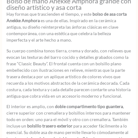
Bolso de mano Anekke Amphora grande con
diseño artístico y asa corta
Hay formas que trascienden el tiempo, y este
bolso de asa corta
Anekke Amphora
es una de ellas. Inspirado en la cerámica
antigua, su diseño reinterpreta las ánforas clásicas en clave
contemporánea, con una estética que celebra la belleza
imperfecta y el arte hecho a mano.
Su cuerpo combina tonos tierra, crema y dorado, con relieves que
evocan las texturas del barro cocido y detalles grabados como la
frase “Classic Beauty”. El frontal cuenta con un bolsillo plano
embellecido con ilustraciones en relieve, mientras que la parte
trasera destaca por un aplique artístico de colores vivos que
recuerda a los motivos abstractos de la cerámica decorada. Cada
costura, cada textura y cada detalle parecen contarte una historia
antigua que cobra vida en un accesorio moderno y funcional.
El interior es amplio, con
doble compartimento tipo guantera
,
cierre superior con cremallera y bolsillos internos para mantener
todo en orden: uno para el móvil y otro con cremallera. También
incluye un
bolsillo trasero exterior
para acceder fácilmente a lo
esencial. Su doble asa de mano permite llevarlo cómodamente al