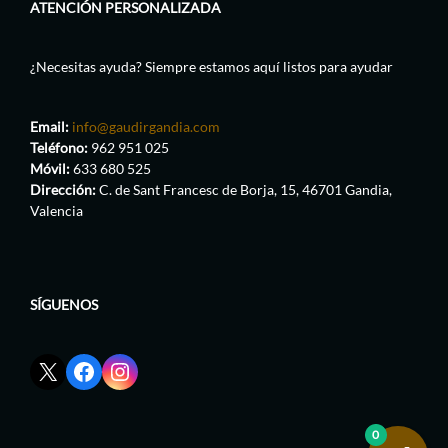
ATENCIÓN PERSONALIZADA
¿Necesitas ayuda? Siempre estamos aquí listos para ayudar
Email:
info@gaudirgandia.com
Teléfono:
962 951 025
Móvil:
633 680 525
Dirección:
C. de Sant Francesc de Borja, 15, 46701 Gandia,
Valencia
SÍGUENOS
Enlace
Enlace
Enlace
red
de
de
social
Facebook
Instagram
X
de
de
0
de
GaudirGandia
GaudirGandia