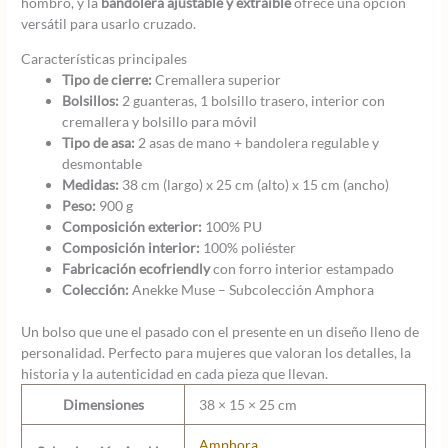
hombro, y la
bandolera ajustable y extraíble
ofrece una opción
versátil para usarlo cruzado.
Características principales
Tipo de cierre:
Cremallera superior
Bolsillos:
2 guanteras, 1 bolsillo trasero, interior con
cremallera y bolsillo para móvil
Tipo de asa:
2 asas de mano + bandolera regulable y
desmontable
Medidas:
38 cm (largo) x 25 cm (alto) x 15 cm (ancho)
Peso:
900 g
Composición exterior:
100% PU
Composición interior:
100% poliéster
Fabricación ecofriendly
con forro interior estampado
Colección:
Anekke Muse – Subcolección Amphora
Un bolso que une el pasado con el presente en un diseño lleno de
personalidad. Perfecto para mujeres que valoran los detalles, la
historia y la autenticidad en cada pieza que llevan.
Dimensiones
38 × 15 × 25 cm
Amphora