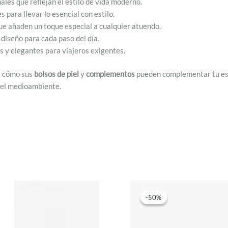
les que reflejan el estilo de vida moderno.
s para llevar lo esencial con estilo.
e añaden un toque especial a cualquier atuendo.
iseño para cada paso del día.
s y elegantes para viajeros exigentes.
e cómo sus
bolsos de piel
y
complementos
pueden complementar tu est
r el medioambiente.
-50%
-50%