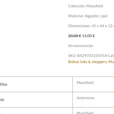
Colección: Mansfield
Material: Algodón / piel
Dimensiones: 45 x 44 x 12
El
El
20,00
€
14,00
€
precio
precio
Sin existencias
original
actual
era:
es:
SKU:
8429703105454
Cat
20,00 €.
14,00 €.
Bolsos tote & shoppers
,
Mu
Mansfield
Biba
Anteriores
da
Mansfield