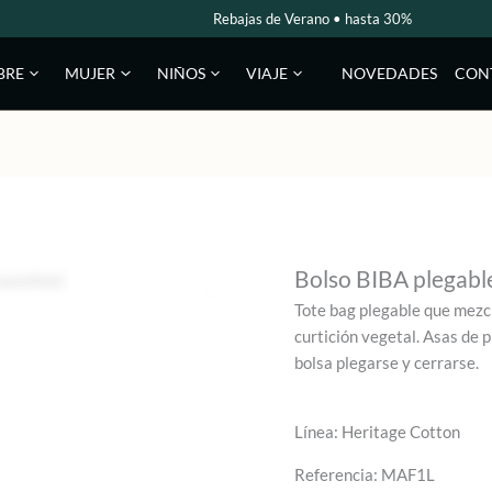
Rebajas de Verano • hasta 30%
NOVEDADES
CON
BRE
MUJER
NIÑOS
VIAJE
Bolso BIBA plegabl
Tote bag plegable que mezc
curtición vegetal. Asas de p
bolsa plegarse y cerrarse.
Línea: Heritage Cotton
Referencia: MAF1L