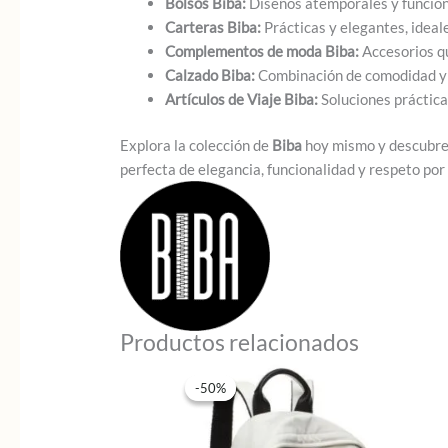
Bolsos Biba:
Diseños atemporales y funciona
Carteras Biba:
Prácticas y elegantes, ideale
Complementos de moda Biba:
Accesorios qu
Calzado Biba:
Combinación de comodidad y d
Artículos de Viaje Biba:
Soluciones práctica
Explora la colección de
Biba
hoy mismo y descubr
perfecta de elegancia, funcionalidad y respeto po
Productos relacionados
-50%
-50%