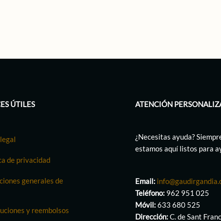
ES ÚTILES
ATENCIÓN PERSONALIZ
¿Necesitas ayuda? Siempr
legal
estamos aquí listos para 
ca de privacidad
ciones generales de
Email:
info@gaudirgandia
Teléfono:
962 951 025
Móvil:
633 680 525
uciones y reembolsos
Dirección:
C. de Sant Fran