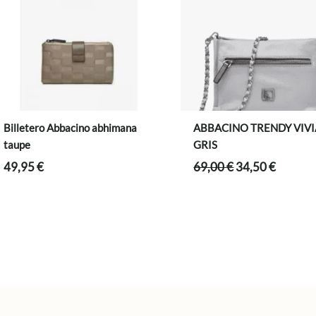
Billetero Abbacino abhimana
ABBACINO TRENDY VIV
taupe
GRIS
El
El
49,95
€
69,00
€
34,50
€
precio
precio
original
actual
era:
es:
69,00 €.
34,50 €