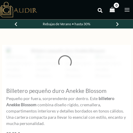
Ir
al
contenido
Rebajas de Verano • hasta 30%
Billetero pequeño duro Anekke Blossom
Pequeño por fuera, sorprendente por dentro. Este
billetero
Anekke Blossom
combina diseño rígido, cremallera,
compartimentos interiores y detalles bordados en tonos cálidos.
Una cartera compacta para llevar lo esencial con estilo, encanto y
mucha personalidad.