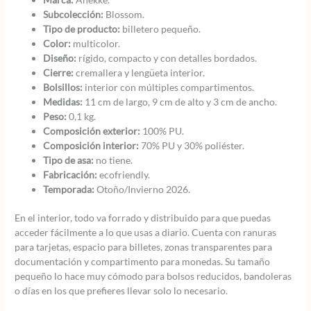
Subcolección:
Blossom.
Tipo de producto:
billetero pequeño.
Color:
multicolor.
Diseño:
rígido, compacto y con detalles bordados.
Cierre:
cremallera y lengüeta interior.
Bolsillos:
interior con múltiples compartimentos.
Medidas:
11 cm de largo, 9 cm de alto y 3 cm de ancho.
Peso:
0,1 kg.
Composición exterior:
100% PU.
Composición interior:
70% PU y 30% poliéster.
Tipo de asa:
no tiene.
Fabricación:
ecofriendly.
Temporada:
Otoño/Invierno 2026.
En el interior, todo va forrado y distribuido para que puedas
acceder fácilmente a lo que usas a diario. Cuenta con ranuras
para tarjetas, espacio para billetes, zonas transparentes para
documentación y compartimento para monedas. Su tamaño
pequeño lo hace muy cómodo para bolsos reducidos, bandoleras
o días en los que prefieres llevar solo lo necesario.