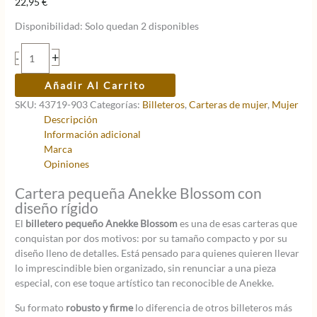
22,95
€
Disponibilidad:
Solo quedan 2 disponibles
Billetero
+
-
pequeño
duro
Añadir Al Carrito
Anekke
SKU:
43719-903
Categorías:
Billeteros
,
Carteras de mujer
,
Mujer
Blossom
Descripción
cantidad
Información adicional
Marca
Opiniones
Cartera pequeña Anekke Blossom con
diseño rígido
El
billetero pequeño Anekke Blossom
es una de esas carteras que
conquistan por dos motivos: por su tamaño compacto y por su
diseño lleno de detalles. Está pensado para quienes quieren llevar
lo imprescindible bien organizado, sin renunciar a una pieza
especial, con ese toque artístico tan reconocible de Anekke.
Su formato
robusto y firme
lo diferencia de otros billeteros más