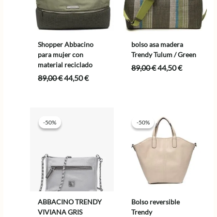
Shopper Abbacino
bolso asa madera
para mujer con
Trendy Tulum / Green
material reciclado
El
El
89,00
€
44,50
€
precio
precio
El
El
89,00
€
44,50
€
original
actual
precio
precio
era:
es:
original
actual
89,00 €.
44,50 €.
era:
es:
89,00 €.
44,50 €.
-50%
-50%
-50%
-50%
ABBACINO TRENDY
Bolso reversible
VIVIANA GRIS
Trendy