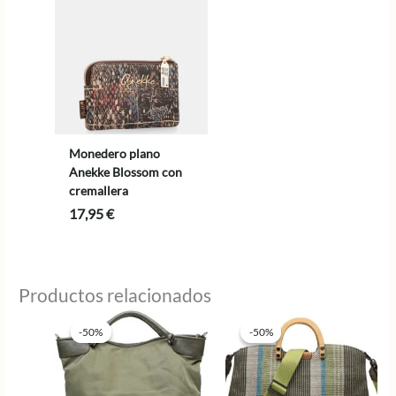
Monedero plano
Anekke Blossom con
cremallera
17,95
€
Productos relacionados
-50%
-50%
-50%
-50%