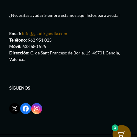
¿Necesitas ayuda? Siempre estamos aquí listos para ayudar
Email:
info@gaudirgandia.com
Teléfono:
962 951 025
Móvil:
633 680 525
Dirección:
C. de Sant Francesc de Borja, 15, 46701 Gandia,
Valencia
SÍGUENOS
Enlace
Enlace
Enlace
red
de
de
social
Facebook
Instagram
X
de
de
0
de
GaudirGandia
GaudirGandia