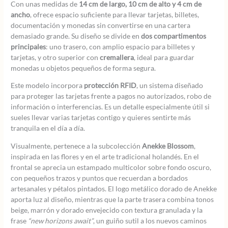
Con unas medidas de
14 cm de largo, 10 cm de alto y 4 cm de
ancho
, ofrece espacio suficiente para llevar tarjetas, billetes,
documentación y monedas sin convertirse en una cartera
demasiado grande. Su diseño se divide en
dos compartimentos
principales
: uno trasero, con amplio espacio para billetes y
tarjetas, y otro superior con
cremallera
, ideal para guardar
monedas u objetos pequeños de forma segura.
Este modelo incorpora
protección RFID
, un sistema diseñado
para proteger las tarjetas frente a pagos no autorizados, robo de
información o interferencias. Es un detalle especialmente útil si
sueles llevar varias tarjetas contigo y quieres sentirte más
tranquila en el día a día.
Visualmente, pertenece a la subcolección
Anekke Blossom
,
inspirada en las flores y en el arte tradicional holandés. En el
frontal se aprecia un estampado multicolor sobre fondo oscuro,
con pequeños trazos y puntos que recuerdan a bordados
artesanales y pétalos pintados. El logo metálico dorado de Anekke
aporta luz al diseño, mientras que la parte trasera combina tonos
beige, marrón y dorado envejecido con textura granulada y la
frase
“new horizons await”
, un guiño sutil a los nuevos caminos