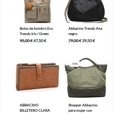
Bolso de hombro Eco
Abbacino Trendy Ana
Trendy Iris / Green
negro
El
El
El
El
95,00
€
47,50
€
79,00
€
39,50
€
precio
precio
precio
precio
original
actual
original
actual
era:
es:
era:
es:
95,00 €.
47,50 €.
79,00 €.
39,50 €.
-50%
-50%
ABBACINO
Shopper Abbacino
BILLETERO CLARA
para mujer con