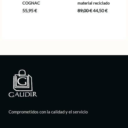
COGNAC
material reciclado
El
El
55,95
€
89,00
€
44,50
€
precio
precio
original
actual
era:
es:
89,00 €.
44,50 €.
Comprometidos con la calidad y el servicio