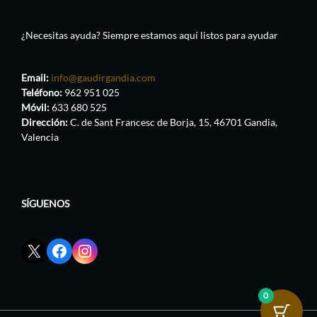
¿Necesitas ayuda? Siempre estamos aquí listos para ayudar
Email:
info@gaudirgandia.com
Teléfono:
962 951 025
Móvil:
633 680 525
Dirección:
C. de Sant Francesc de Borja, 15, 46701 Gandia,
Valencia
SÍGUENOS
Enlace
Enlace
Enlace
red
de
de
social
Facebook
Instagram
X
de
de
0
de
GaudirGandia
GaudirGandia