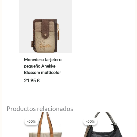
Monedero tarjetero
pequeño Anekke
Blossom multicolor
21,95
€
Productos relacionados
-50%
-50%
-50%
-50%