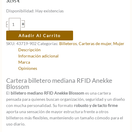
30,95
€
Disponibilidad:
Hay existencias
Billetero
+
-
mediano
RFID
Añadir Al Carrito
Anekke
SKU:
43719-902
Categorías:
Billeteros
,
Carteras de mujer
,
Mujer
Blossom
Descripción
cantidad
Información adicional
Marca
Opiniones
Cartera billetero mediana RFID Anekke
Blossom
El
billetero mediano RFID Anekke Blossom
es una cartera
pensada para quienes buscan organización, seguridad y un diseño
con mucha personalidad. Su formato
robusto y de tacto firme
aporta una sensación de mayor estructura frente a otros
billeteros más flexibles, manteniendo un tamaño cómodo para el
uso diario.