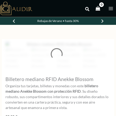
Ir
al
contenido
Rebajas de Verano • hasta 30%
Billetero mediano RFID Anekke Blossom
Organiza tus tarjetas, billetes y monedas con este
billetero
mediano Anekke Blossom con protección RFID
. Su diseño
robusto, sus compartimentos interiores y sus detalles dorados lo
convierten en una cartera práctica, segura y con ese aire
artesanal que enamora a primera vista.