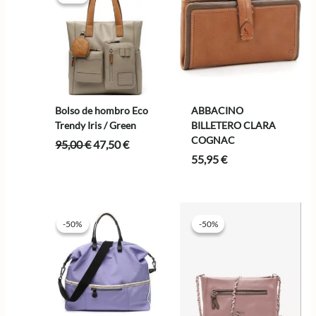
Bolso de hombro Eco
ABBACINO
Trendy Iris / Green
BILLETERO CLARA
COGNAC
El
El
95,00
€
47,50
€
precio
precio
55,95
€
original
actual
era:
es:
95,00 €.
47,50 €.
-50%
-50%
-50%
-50%