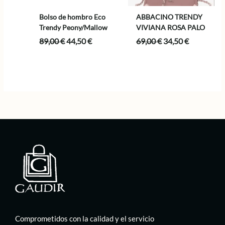
Bolso de hombro Eco
ABBACINO TRENDY
Trendy Peony/Mallow
VIVIANA ROSA PALO
El
El
El
El
89,00
€
44,50
€
69,00
€
34,50
€
precio
precio
precio
precio
original
actual
original
actual
era:
es:
era:
es:
89,00 €.
44,50 €.
69,00 €.
34,50 €.
Comprometidos con la calidad y el servicio