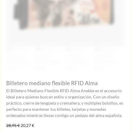
Billetero mediano flexible RFID Alma
El Billetero Mediano Flexible RFID Alma Anekke es el accesorio
ideal para quienes buscan estilo y organización. Con un diseño
práctico, cierre de lengüeta y cremallera, y múltiples bolsillos, es
perfecto para mantener tus billetes, tarjetas y monedas
ordenados mientras llevas contigo un pedazo del alma española.
El
El
28,95
€
20,27
€
precio
precio