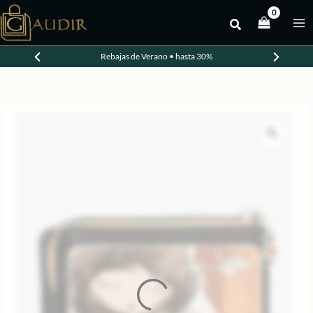
Ir
al
-30%
contenido
Rebajas de Verano • hasta 30%