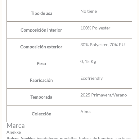
No tiene
Tipo de asa
100% Polyester
Composición interior
30% Polyester, 70% PU
Composición exterior
0, 15 Kg
Peso
Ecofriendly
Fabricación
2025 Primavera/Verano
Temporada
Alma
Colección
Marca
Anekke
Bolsos Anekke
: bandoleras, mochilas, bolsos de hombro, carteras,