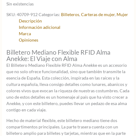
Sin existencias
original
actual
era:
es:
SKU:
40709-912
Categorías:
Billeteros
,
Carteras de mujer
,
Mujer
28,95 €.
20,27 €.
Descripción
Información adicional
Marca
Opiniones
Billetero Mediano Flexible RFID Alma
Anekke: El Viaje con Alma
El Billetero Mediano Flexible RFID Alma Anekke es un accesorio
que no solo ofrece funcionalidad, sino que también transmite la
esencia de España. Esta colección, inspirada en las raíces y la
cultura española, lleva consigo detalles como lunares, abanicos y
colores vivos que evocan la riqueza de nuestras costumbres. Cada
uno de estos detalles es un homenaje al país que ha visto crecer a
Anekke, y con este billetero, puedes llevar un pedazo de esa alma
contigo en cada viaje.
Hecho de material flexible, este billetero mediano tiene dos
compartimentos principales. La parte trasera cuenta con un
billetero amplio para billetes y tarjetas, mientras que en la parte