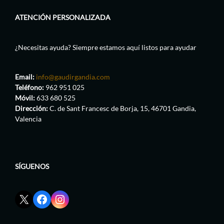
ATENCIÓN PERSONALIZADA
¿Necesitas ayuda? Siempre estamos aquí listos para ayudar
Email:
info@gaudirgandia.com
Teléfono:
962 951 025
Móvil:
633 680 525
Dirección:
C. de Sant Francesc de Borja, 15, 46701 Gandia,
Valencia
SÍGUENOS
Enlace
Enlace
Enlace
red
de
de
social
Facebook
Instagram