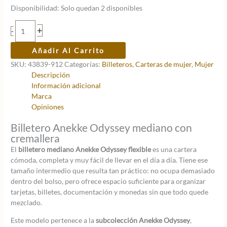
Disponibilidad:
Solo quedan 2 disponibles
Billetero
+
-
mediano
Anekke
Añadir Al Carrito
Odyssey
SKU:
43839-912
Categorías:
Billeteros
,
Carteras de mujer
,
Mujer
flexible
Descripción
cantidad
Información adicional
Marca
Opiniones
Billetero Anekke Odyssey mediano con
cremallera
El
billetero mediano Anekke Odyssey flexible
es una cartera
cómoda, completa y muy fácil de llevar en el día a día. Tiene ese
tamaño intermedio que resulta tan práctico: no ocupa demasiado
dentro del bolso, pero ofrece espacio suficiente para organizar
tarjetas, billetes, documentación y monedas sin que todo quede
mezclado.
Este modelo pertenece a la
subcolección Anekke Odyssey
,