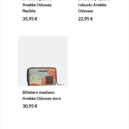
Anekke Odyssey
robusto Anekke
flexible
Odyssey
35,95
€
22,95
€
Billetero mediano
Anekke Odyssey duro
30,95
€