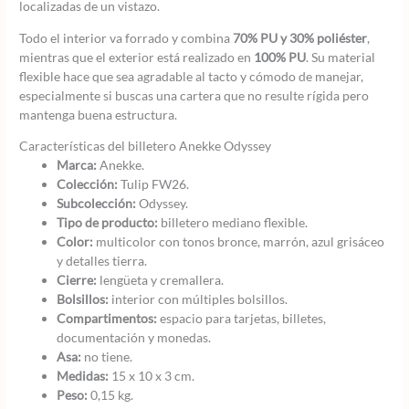
localizadas de un vistazo.
Todo el interior va forrado y combina
70% PU y 30% poliéster
,
mientras que el exterior está realizado en
100% PU
. Su material
flexible hace que sea agradable al tacto y cómodo de manejar,
especialmente si buscas una cartera que no resulte rígida pero
mantenga buena estructura.
Características del billetero Anekke Odyssey
Marca:
Anekke.
Colección:
Tulip FW26.
Subcolección:
Odyssey.
Tipo de producto:
billetero mediano flexible.
Color:
multicolor con tonos bronce, marrón, azul grisáceo
y detalles tierra.
Cierre:
lengüeta y cremallera.
Bolsillos:
interior con múltiples bolsillos.
Compartimentos:
espacio para tarjetas, billetes,
documentación y monedas.
Asa:
no tiene.
Medidas:
15 x 10 x 3 cm.
Peso:
0,15 kg.