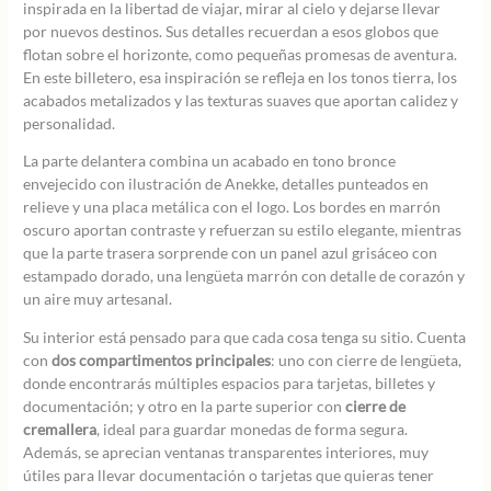
inspirada en la libertad de viajar, mirar al cielo y dejarse llevar
por nuevos destinos. Sus detalles recuerdan a esos globos que
flotan sobre el horizonte, como pequeñas promesas de aventura.
En este billetero, esa inspiración se refleja en los tonos tierra, los
acabados metalizados y las texturas suaves que aportan calidez y
personalidad.
La parte delantera combina un acabado en tono bronce
envejecido con ilustración de Anekke, detalles punteados en
relieve y una placa metálica con el logo. Los bordes en marrón
oscuro aportan contraste y refuerzan su estilo elegante, mientras
que la parte trasera sorprende con un panel azul grisáceo con
estampado dorado, una lengüeta marrón con detalle de corazón y
un aire muy artesanal.
Su interior está pensado para que cada cosa tenga su sitio. Cuenta
con
dos compartimentos principales
: uno con cierre de lengüeta,
donde encontrarás múltiples espacios para tarjetas, billetes y
documentación; y otro en la parte superior con
cierre de
cremallera
, ideal para guardar monedas de forma segura.
Además, se aprecian ventanas transparentes interiores, muy
útiles para llevar documentación o tarjetas que quieras tener