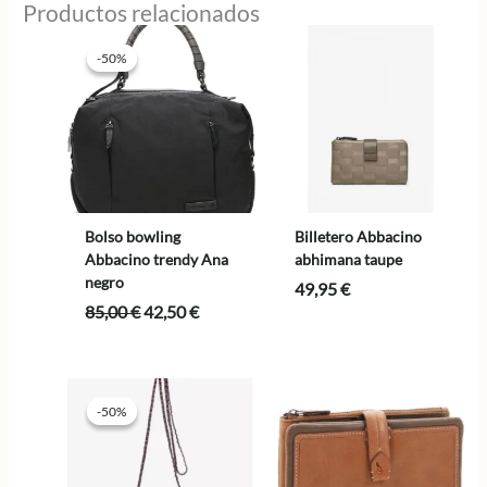
Productos relacionados
-50%
-50%
Bolso bowling
Billetero Abbacino
Abbacino trendy Ana
abhimana taupe
negro
49,95
€
El
El
85,00
€
42,50
€
precio
precio
original
actual
era:
es:
85,00 €.
42,50 €.
-50%
-50%