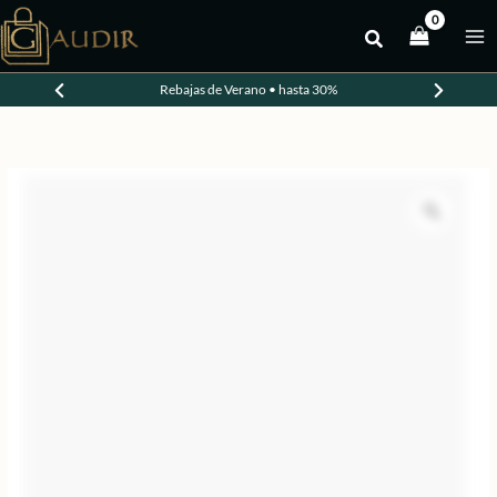
Ir
al
-20%
contenido
Rebajas de Verano • hasta 30%