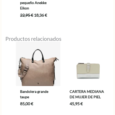
pequeño Anekke
Eikon
El
El
22,95
€
18,36
€
precio
precio
original
actual
era:
es:
22,95 €.
18,36 €.
Productos relacionados
Bandolera grande
CARTERA MEDIANA
taupe
DE MUJER DE PIEL
85,00
€
45,95
€