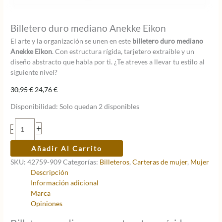
Billetero duro mediano Anekke Eikon
El arte y la organización se unen en este
billetero duro mediano
Anekke Eikon
. Con estructura rígida, tarjetero extraíble y un
diseño abstracto que habla por ti. ¿Te atreves a llevar tu estilo al
siguiente nivel?
El
El
30,95
€
24,76
€
precio
precio
Disponibilidad:
Solo quedan 2 disponibles
original
actual
era:
es:
Billetero
+
-
30,95 €.
24,76 €.
duro
mediano
Añadir Al Carrito
Anekke
SKU:
42759-909
Categorías:
Billeteros
,
Carteras de mujer
,
Mujer
Eikon
Descripción
cantidad
Información adicional
Marca
Opiniones