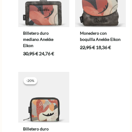
Billetero duro
Monedero con
mediano Anekke
boquilla Anekke Eikon
Eikon
El
El
22,95
€
18,36
€
precio
precio
El
El
30,95
€
24,76
€
original
actual
precio
precio
era:
es:
original
actual
22,95 €.
18,36 €.
era:
es:
30,95 €.
24,76 €.
-20%
-20%
Billetero duro