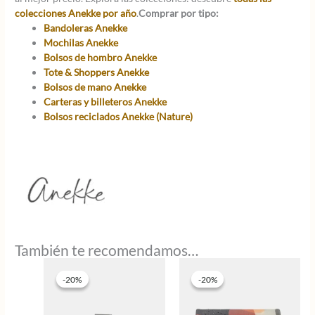
colecciones Anekke por año
.
Comprar por tipo:
Bandoleras Anekke
Mochilas Anekke
Bolsos de hombro Anekke
Tote & Shoppers Anekke
Bolsos de mano Anekke
Carteras y billeteros Anekke
Bolsos reciclados Anekke (Nature)
También te recomendamos…
-20%
-20%
-20%
-20%