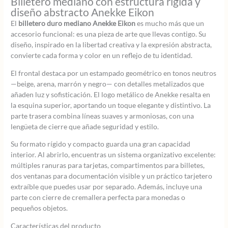
Billetero mediano con estructura rígida y
diseño abstracto Anekke Eikon
El
billetero duro mediano Anekke Eikon
es mucho más que un
accesorio funcional: es una pieza de arte que llevas contigo. Su
diseño, inspirado en la libertad creativa y la expresión abstracta,
convierte cada forma y color en un reflejo de tu identidad.
El frontal destaca por un estampado geométrico en tonos neutros
—beige, arena, marrón y negro— con detalles metalizados que
añaden luz y sofisticación. El logo metálico de Anekke resalta en
la esquina superior, aportando un toque elegante y distintivo. La
parte trasera combina líneas suaves y armoniosas, con una
lengüeta de cierre que añade seguridad y estilo.
Su formato rígido y compacto guarda una gran capacidad
interior. Al abrirlo, encuentras un sistema organizativo excelente:
múltiples ranuras para tarjetas, compartimentos para billetes,
dos ventanas para documentación visible y un práctico tarjetero
extraíble que puedes usar por separado. Además, incluye una
parte con cierre de cremallera perfecta para monedas o
pequeños objetos.
Características del producto