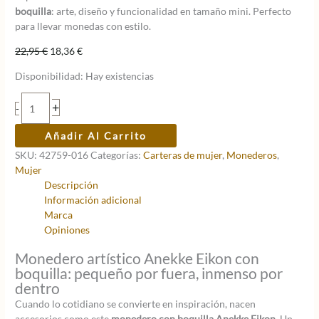
boquilla
: arte, diseño y funcionalidad en tamaño mini. Perfecto
para llevar monedas con estilo.
El
El
22,95
€
18,36
€
precio
precio
Disponibilidad:
Hay existencias
original
actual
era:
es:
Monedero
+
-
22,95 €.
18,36 €.
con
boquilla
Añadir Al Carrito
Anekke
SKU:
42759-016
Categorías:
Carteras de mujer
,
Monederos
,
Eikon
Mujer
cantidad
Descripción
Información adicional
Marca
Opiniones
Monedero artístico Anekke Eikon con
boquilla: pequeño por fuera, inmenso por
dentro
Cuando lo cotidiano se convierte en inspiración, nacen
accesorios como este
monedero con boquilla Anekke Eikon
. Un