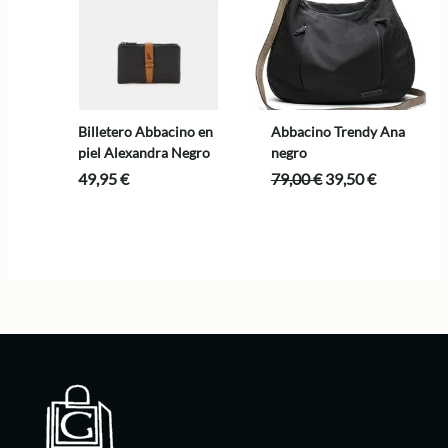
Billetero Abbacino en
Abbacino Trendy Ana
piel Alexandra Negro
negro
El
El
49,95
€
79,00
€
39,50
€
precio
precio
original
actual
era:
es:
79,00 €.
39,50 €.