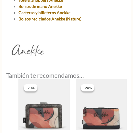
Tote & Shoppers Anekke
Bolsos de mano Anekke
Carteras y billeteros Anekke
Bolsos reciclados Anekke (Nature)
También te recomendamos…
-20%
-20%
-20%
-20%