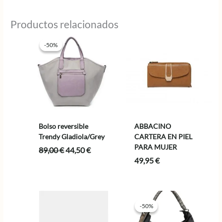
era:
es:
22,95 €.
18,36 €.
Productos relacionados
-50%
-50%
Bolso reversible
ABBACINO
Trendy Gladiola/Grey
CARTERA EN PIEL
PARA MUJER
El
El
89,00
€
44,50
€
precio
precio
49,95
€
original
actual
era:
es:
89,00 €.
44,50 €.
-50%
-50%