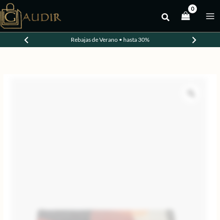
Ir
al
-20%
contenido
Rebajas de Verano • hasta 30%