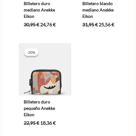
Billetero duro
Billetero blando
mediano Anekke
mediano Anekke
Eikon
Eikon
El
El
El
El
30,95
€
24,76
€
31,95
€
25,56
€
precio
precio
precio
precio
original
actual
original
actual
era:
es:
era:
es:
30,95 €.
24,76 €.
31,95 €.
25,56 €.
-20%
-20%
Billetero duro
pequeño Anekke
Eikon
El
El
22,95
€
18,36
€
precio
precio
original
actual