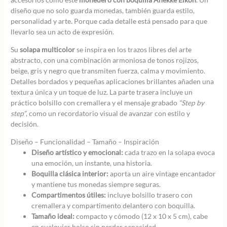
diseño que no solo guarda monedas, también guarda estilo,
personalidad y arte. Porque cada detalle está pensado para que
llevarlo sea un acto de expresión.
Su
solapa multicolor
se inspira en los trazos libres del arte
abstracto, con una combinación armoniosa de tonos rojizos,
beige, gris y negro que transmiten fuerza, calma y movimiento.
Detalles bordados y pequeñas aplicaciones brillantes añaden una
textura única y un toque de luz. La parte trasera incluye un
práctico bolsillo con cremallera y el mensaje grabado
“Step by
step”
, como un recordatorio visual de avanzar con estilo y
decisión.
Diseño – Funcionalidad – Tamaño – Inspiración
Diseño artístico y emocional:
cada trazo en la solapa evoca
una emoción, un instante, una historia.
Boquilla clásica interior:
aporta un aire vintage encantador
y mantiene tus monedas siempre seguras.
Compartimentos útiles:
incluye bolsillo trasero con
cremallera y compartimento delantero con boquilla.
Tamaño ideal:
compacto y cómodo (12 x 10 x 5 cm), cabe
en cualquier bolso sin perder capacidad.