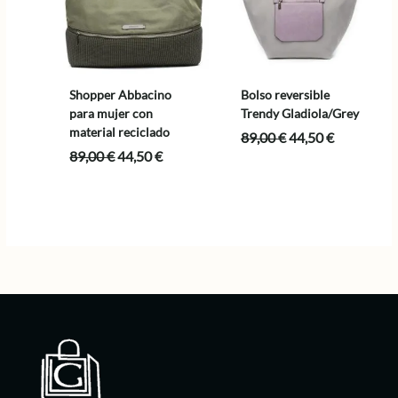
Shopper Abbacino
Bolso reversible
para mujer con
Trendy Gladiola/Grey
material reciclado
El
El
89,00
€
44,50
€
precio
precio
El
El
89,00
€
44,50
€
original
actual
precio
precio
era:
es:
original
actual
89,00 €.
44,50 €.
era:
es:
89,00 €.
44,50 €.