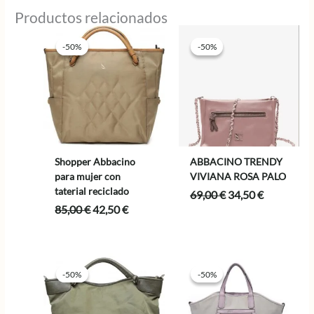
22,95 €.
18,36 €.
Productos relacionados
-50%
-50%
-50%
-50%
Shopper Abbacino
ABBACINO TRENDY
para mujer con
VIVIANA ROSA PALO
taterial reciclado
El
El
69,00
€
34,50
€
precio
precio
El
El
85,00
€
42,50
€
original
actual
precio
precio
era:
es:
original
actual
69,00 €.
34,50 €.
era:
es:
85,00 €.
42,50 €.
-50%
-50%
-50%
-50%