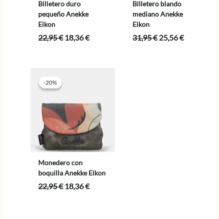
Billetero duro
Billetero blando
pequeño Anekke
mediano Anekke
Eikon
Eikon
El
El
El
El
22,95
€
18,36
€
31,95
€
25,56
€
precio
precio
precio
precio
original
actual
original
actual
era:
es:
era:
es:
22,95 €.
18,36 €.
31,95 €.
25,56 €.
-20%
-20%
Monedero con
boquilla Anekke Eikon
El
El
22,95
€
18,36
€
precio
precio
original
actual
era:
es: