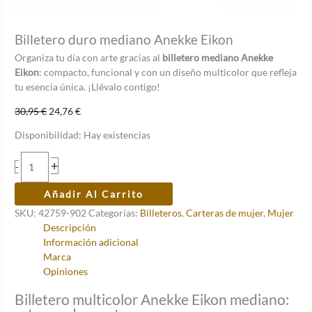
Billetero duro mediano Anekke Eikon
Organiza tu día con arte gracias al
billetero mediano Anekke
Eikon
: compacto, funcional y con un diseño multicolor que refleja
tu esencia única. ¡Llévalo contigo!
El
El
30,95
€
24,76
€
precio
precio
Disponibilidad:
Hay existencias
original
actual
era:
es:
Billetero
+
-
30,95 €.
24,76 €.
duro
mediano
Añadir Al Carrito
Anekke
SKU:
42759-902
Categorías:
Billeteros
,
Carteras de mujer
,
Mujer
Eikon
Descripción
cantidad
Información adicional
Marca
Opiniones
Billetero multicolor Anekke Eikon mediano: