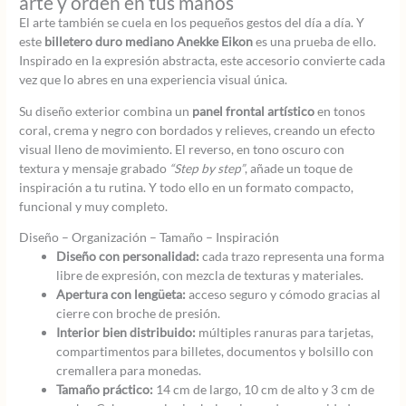
arte y orden en tus manos
El arte también se cuela en los pequeños gestos del día a día. Y
este
billetero duro mediano Anekke Eikon
es una prueba de ello.
Inspirado en la expresión abstracta, este accesorio convierte cada
vez que lo abres en una experiencia visual única.
Su diseño exterior combina un
panel frontal artístico
en tonos
coral, crema y negro con bordados y relieves, creando un efecto
visual lleno de movimiento. El reverso, en tono oscuro con
textura y mensaje grabado
“Step by step”
, añade un toque de
inspiración a tu rutina. Y todo ello en un formato compacto,
funcional y muy completo.
Diseño – Organización – Tamaño – Inspiración
Diseño con personalidad:
cada trazo representa una forma
libre de expresión, con mezcla de texturas y materiales.
Apertura con lengüeta:
acceso seguro y cómodo gracias al
cierre con broche de presión.
Interior bien distribuido:
múltiples ranuras para tarjetas,
compartimentos para billetes, documentos y bolsillo con
cremallera para monedas.
Tamaño práctico:
14 cm de largo, 10 cm de alto y 3 cm de