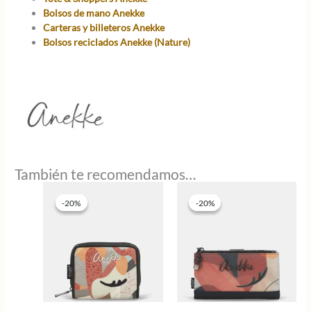
Bolsos de mano Anekke
Carteras y billeteros Anekke
Bolsos reciclados Anekke (Nature)
También te recomendamos…
-20%
-20%
-20%
-20%