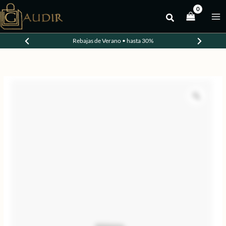
Ir
al
-20%
contenido
Rebajas de Verano • hasta 30%