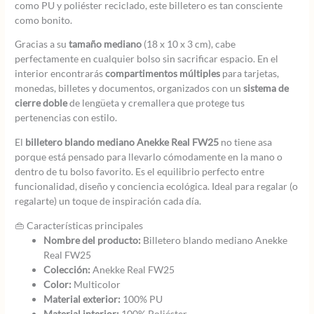
como PU y poliéster reciclado, este billetero es tan consciente
como bonito.
Gracias a su
tamaño mediano
(18 x 10 x 3 cm), cabe
perfectamente en cualquier bolso sin sacrificar espacio. En el
interior encontrarás
compartimentos múltiples
para tarjetas,
monedas, billetes y documentos, organizados con un
sistema de
cierre doble
de lengüeta y cremallera que protege tus
pertenencias con estilo.
El
billetero blando mediano Anekke Real FW25
no tiene asa
porque está pensado para llevarlo cómodamente en la mano o
dentro de tu bolso favorito. Es el equilibrio perfecto entre
funcionalidad, diseño y conciencia ecológica. Ideal para regalar (o
regalarte) un toque de inspiración cada día.
👜 Características principales
Nombre del producto:
Billetero blando mediano Anekke
Real FW25
Colección:
Anekke Real FW25
Color:
Multicolor
Material exterior:
100% PU
Material interior:
100% Poliéster