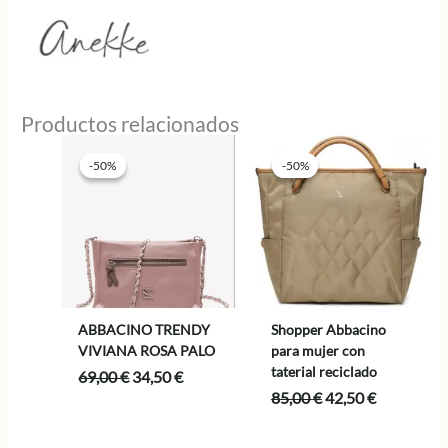
Productos relacionados
-50%
-50%
-50%
-50%
ABBACINO TRENDY
Shopper Abbacino
VIVIANA ROSA PALO
para mujer con
taterial reciclado
El
El
69,00
€
34,50
€
precio
precio
El
El
85,00
€
42,50
€
original
actual
precio
precio
era:
es:
original
actual