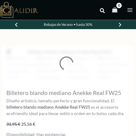
Ir
al
-20%
contenido
Rebajas de Verano • hasta 30%
Billetero blando mediano Anekke Real FW25
Diseño artístico, tamaño perfecto y gran funcionalidad. El
billetero blando mediano Anekke Real FW25
es el accesorio
ecofriendly ideal para llevar estilo y orden en tu bolso cada día.
El
El
31,95
€
25,56
€
precio
precio
Disponibilidad:
Hay existencias