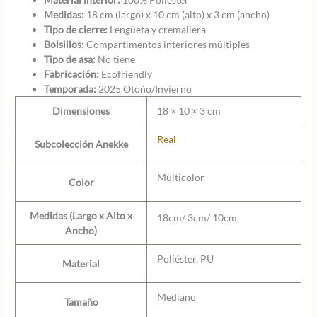
Medidas:
18 cm (largo) x 10 cm (alto) x 3 cm (ancho)
Tipo de cierre:
Lengüeta y cremallera
Bolsillos:
Compartimentos interiores múltiples
Tipo de asa:
No tiene
Fabricación:
Ecofriendly
Temporada:
2025 Otoño/Invierno
Dimensiones
18 × 10 × 3 cm
Real
Subcolección Anekke
Multicolor
Color
Medidas (Largo x Alto x
18cm/ 3cm/ 10cm
Ancho)
Poliéster, PU
Material
Mediano
Tamaño