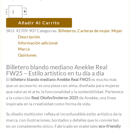
original
actual
era:
es:
Billetero
+
-
31,95 €.
25,56 €.
blando
mediano
Añadir Al Carrito
Anekke
SKU:
41709-907
Categorías:
Billeteros
,
Carteras de mujer
,
Mujer
Real
Descripción
FW25
Información adicional
cantidad
Marca
Opiniones
Billetero blando mediano Anekke Real
FW25 – Estilo artístico en tu día a día
El
billetero blando mediano Anekke Real FW25
es mucho más
que un accesorio: es una pieza con alma, diseñada para mujeres
que valoran el arte, la funcionalidad y la sostenibilidad. Pertenece
a la colección
Real Otoño/Invierno 2025
de Anekke, una línea
inspirada en la creatividad como forma de vida.
Su diseño multicolor refleja el inconfundible estilo artístico de la
marca, con ilustraciones, bordados y detalles que lo convierten
en un complemento único. Fabricado en materiales
eco-friendly