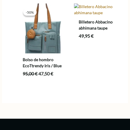
69,00 €.
34,50 €.
era:
es:
85,00 €.
42,50 €.
-50%
-50%
Billetero Abbacino
abhimana taupe
49,95
€
Bolso de hombro
EcoTtrendy Iris / Blue
El
El
95,00
€
47,50
€
precio
precio
original
actual
era:
es:
95,00 €.
47,50 €.