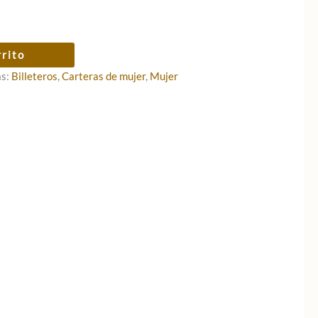
rrito
as:
Billeteros
,
Carteras de mujer
,
Mujer