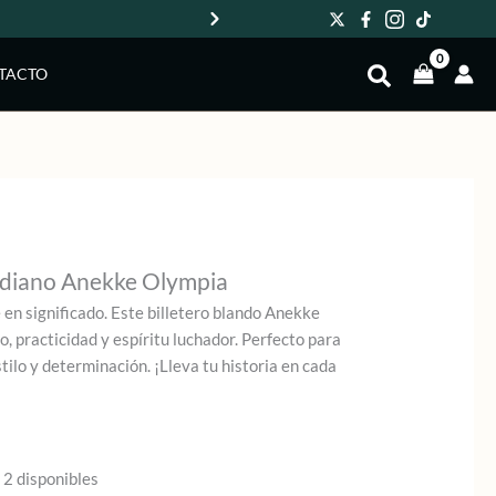
Env
TACTO
ediano Anekke Olympia
en significado. Este billetero blando Anekke
, practicidad y espíritu luchador. Perfecto para
ilo y determinación. ¡Lleva tu historia en cada
 2 disponibles