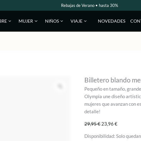
Rebajas de Verano • hasta 30%
NOVEDADES
CON
BRE
MUJER
NIÑOS
VIAJE
Billetero blando m
Pequeño en tamaño, grande 
Olympia une diseño artístico
mujeres que avanzan con est
detalle!
El
El
29,95
€
23,96
€
precio
precio
Disponibilidad:
Solo quedan
original
actual