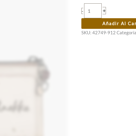
era:
es:
Billetero
+
-
29,95 €.
23,96 €.
blando
mediano
Añadir Al Ca
Anekke
SKU:
42749-912
Categorí
Olympia
cantidad