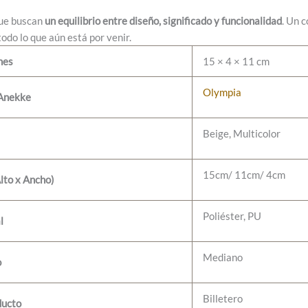
que buscan
un equilibrio entre diseño, significado y funcionalidad
. Un 
odo lo que aún está por venir.
nes
15 × 4 × 11 cm
Olympia
 Anekke
Beige, Multicolor
15cm/ 11cm/ 4cm
lto x Ancho)
Poliéster, PU
l
Mediano
o
Billetero
ducto