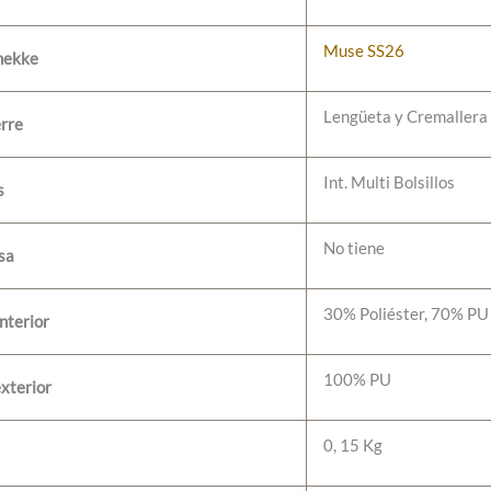
Muse SS26
nekke
Lengüeta y Cremallera
erre
Int. Multi Bolsillos
s
No tiene
sa
30% Poliéster, 70% PU
nterior
100% PU
xterior
0, 15 Kg