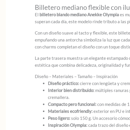
Billetero mediano flexible con i
El
billetero blando mediano Anekke Olympia
es mu
superan cada día, este modelo rinde tributo a las 
Con un diseño suave al tacto y flexible, este bille
empuñando una antorcha simboliza la luz que cada 
con charms completan el diseño con un toque disti
La parte trasera muestra un elegante estampado c
estética que combina delicadeza, originalidad y fu
Diseño – Materiales – Tamaño – Inspiración
Diseño práctico:
cierre con lengüeta y cre
Interior bien distribuido:
múltiples ranuras 
cremallera.
Compacto pero funcional:
con medidas de 15
Materiales ecofriendly:
exterior en PU e in
Peso ligero:
solo 150 g. Un accesorio cómod
Inspiración Olympia:
cada trazo del diseño e