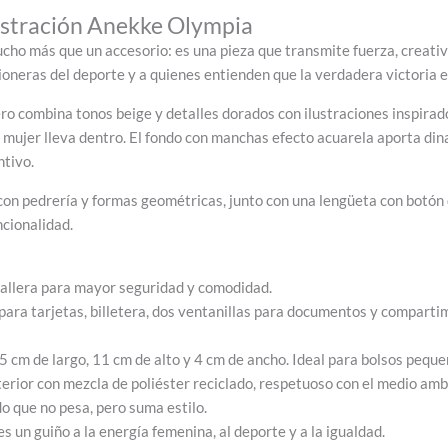
lustración Anekke Olympia
cho más que un accesorio: es una pieza que transmite fuerza, creati
pioneras del deporte y a quienes entienden que la verdadera victoria
tero combina tonos beige y detalles dorados con ilustraciones inspirad
mujer lleva dentro. El fondo con manchas efecto acuarela aporta dina
ntivo.
on pedrería y formas geométricas, junto con una lengüeta con botón
ncionalidad.
mallera para mayor seguridad y comodidad.
para tarjetas, billetera, dos ventanillas para documentos y compar
 cm de largo, 11 cm de alto y 4 cm de ancho. Ideal para bolsos pequeñ
terior con mezcla de poliéster reciclado, respetuoso con el medio amb
o que no pesa, pero suma estilo.
s un guiño a la energía femenina, al deporte y a la igualdad.