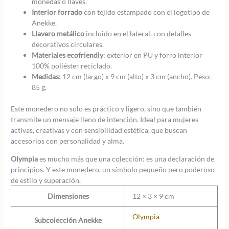
monedas o llaves.
Interior forrado
con tejido estampado con el logotipo de
Anekke.
Llavero metálico
incluido en el lateral, con detalles
decorativos circulares.
Materiales ecofriendly
: exterior en PU y forro interior
100% poliéster reciclado.
Medidas:
12 cm (largo) x 9 cm (alto) x 3 cm (ancho). Peso:
85 g.
Este monedero no solo es práctico y ligero, sino que también
transmite un mensaje lleno de intención. Ideal para mujeres
activas, creativas y con sensibilidad estética, que buscan
accesorios con personalidad y alma.
Olympia
es mucho más que una colección: es una declaración de
principios. Y este monedero, un símbolo pequeño pero poderoso
de estilo y superación.
Dimensiones
12 × 3 × 9 cm
Olympia
Subcolección Anekke