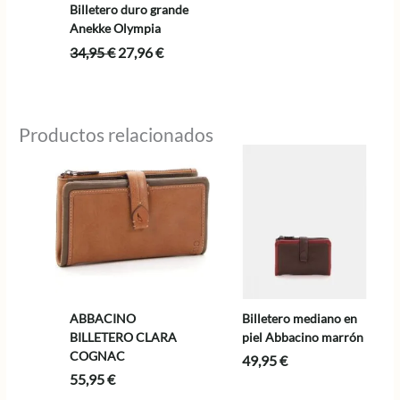
Billetero duro grande
Anekke Olympia
El
El
34,95
€
27,96
€
precio
precio
original
actual
era:
es:
34,95 €.
27,96 €.
Productos relacionados
ABBACINO
Billetero mediano en
BILLETERO CLARA
piel Abbacino marrón
COGNAC
49,95
€
55,95
€