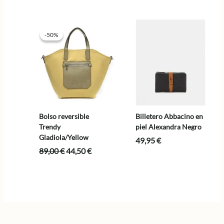
-50%
-50%
Bolso reversible
Billetero Abbacino en
Trendy
piel Alexandra Negro
Gladiola/Yellow
49,95
€
El
El
89,00
€
44,50
€
precio
precio
original
actual
era:
es:
89,00 €.
44,50 €.