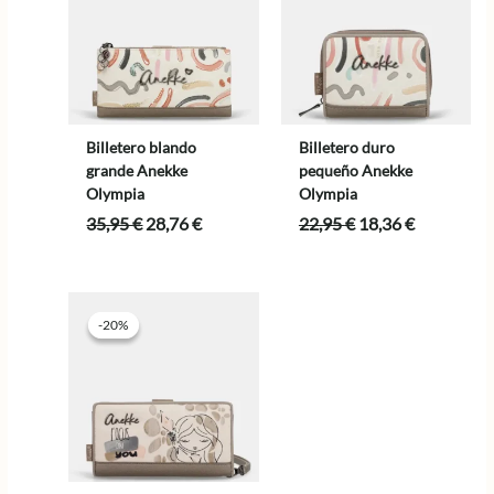
Billetero blando
Billetero duro
grande Anekke
pequeño Anekke
Olympia
Olympia
El
El
El
El
35,95
€
28,76
€
22,95
€
18,36
€
precio
precio
precio
precio
original
actual
original
actual
era:
es:
era:
es:
35,95 €.
28,76 €.
22,95 €.
18,36 €.
-20%
-20%