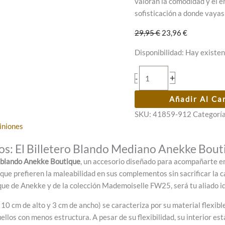
valoran la comodidad y el e
sofisticación a donde vayas
El
El
29,95
€
23,96
€
precio
precio
Disponibilidad:
Hay existen
original
actual
era:
es:
Billetero
+
-
29,95 €.
23,96 €.
blando
Anekke
Añadir Al Ca
Boutique
SKU:
41859-912
Categorí
cantidad
iniones
os: El Billetero Blando Mediano Anekke Bout
o blando Anekke Boutique
, un accesorio diseñado para acompañarte 
as que prefieren la maleabilidad en sus complementos sin sacrificar la
tique de Anekke y de la colección Mademoiselle FW25, será tu aliado
10 cm de alto y 3 cm de ancho) se caracteriza por su material flexibl
uellos con menos estructura. A pesar de su flexibilidad, su interior e