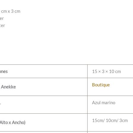
0 cm x 3 cm
er
ter
ones
15 × 3 × 10 cm
Boutique
n Anekke
Azul marino
r
15cm/ 10cm/ 3cm
Alto x Ancho)