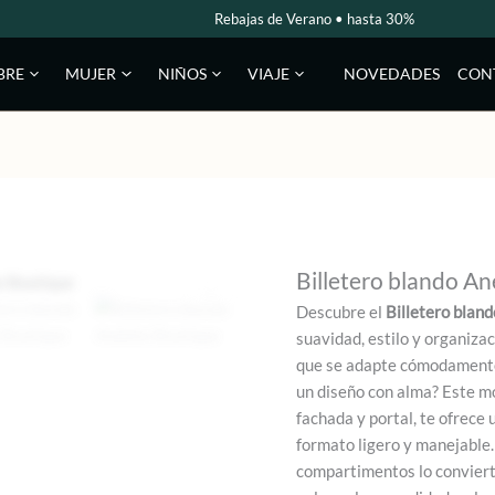
Rebajas de Verano • hasta 30%
NOVEDADES
CON
BRE
MUJER
NIÑOS
VIAJE
Billetero blando A
Descubre el
Billetero blan
suavidad, estilo y organizaci
que se adapte cómodamente a
un diseño con alma? Este m
fachada y portal, te ofrece 
formato ligero y manejable.
compartimentos lo conviert