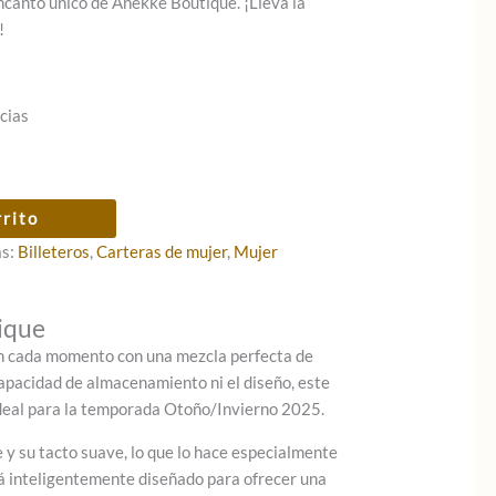
ncanto único de Anekke Boutique. ¡Lleva la
!
cias
rrito
as:
Billeteros
,
Carteras de mujer
,
Mujer
ique
en cada momento con una mezcla perfecta de
 capacidad de almacenamiento ni el diseño, este
 ideal para la temporada Otoño/Invierno 2025.
e y su tacto suave, lo que lo hace especialmente
stá inteligentemente diseñado para ofrecer una