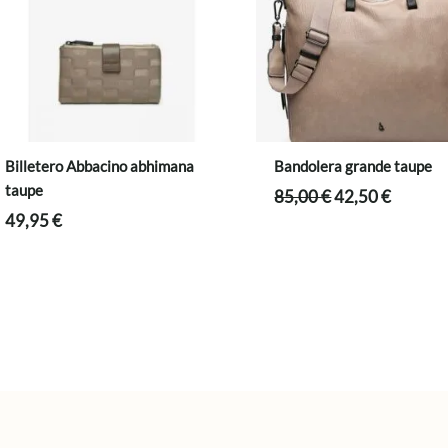
Billetero Abbacino abhimana
Bandolera grande taupe
taupe
El
El
85,00
€
42,50
€
precio
precio
49,95
€
original
actual
era:
es:
85,00 €.
42,50 €