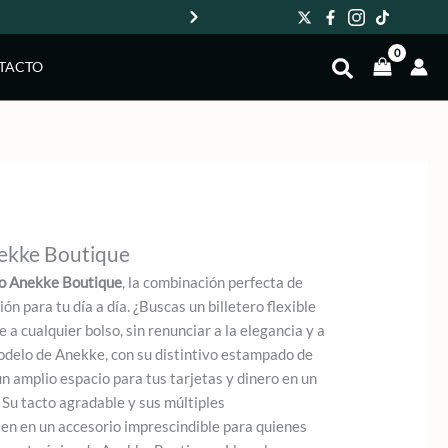
Env
TACTO
nekke Boutique
do Anekke Boutique
, la combinación perfecta de
ón para tu día a día. ¿Buscas un billetero flexible
 cualquier bolso, sin renunciar a la elegancia y a
odelo de Anekke, con su distintivo estampado de
un amplio espacio para tus tarjetas y dinero en un
 Su tacto agradable y sus múltiples
en en un accesorio imprescindible para quienes