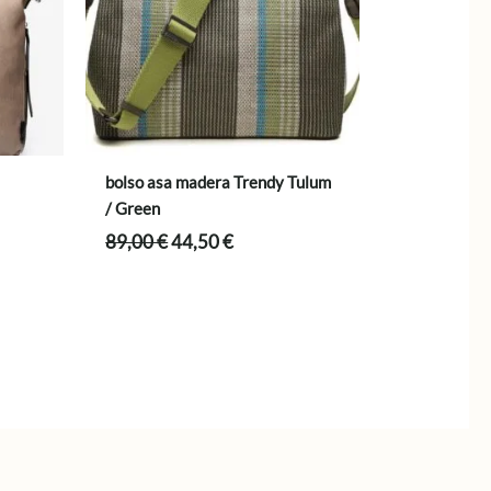
bolso asa madera Trendy Tulum
/ Green
El
El
89,00
€
44,50
€
precio
precio
original
actual
.
era:
es:
89,00 €.
44,50 €.