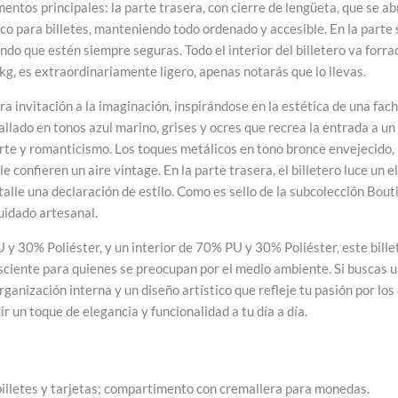
tos principales: la parte trasera, con cierre de lengüeta, que se ab
o para billetes, manteniendo todo ordenado y accesible. En la parte s
do que estén siempre seguras. Todo el interior del billetero va forr
 kg, es extraordinariamente ligero, apenas notarás que lo llevas.
ra invitación a la imaginación, inspirándose en la estética de una fac
llado en tonos azul marino, grises y ocres que recrea la entrada a un 
te y romanticismo. Los toques metálicos en tono bronce envejecido, p
y le confieren un aire vintage. En la parte trasera, el billetero luce 
talle una declaración de estilo. Como es sello de la subcolección Bou
cuidado artesanal.
 30% Poliéster, y un interior de 70% PU y 30% Poliéster, este billet
sciente para quienes se preocupan por el medio ambiente. Si buscas un
rganización interna y un diseño artístico que refleje tu pasión por los
r un toque de elegancia y funcionalidad a tu día a día.
a billetes y tarjetas; compartimento con cremallera para monedas.