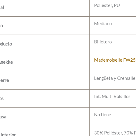
Poliéster, PU
al
Mediano
ño
Billetero
oducto
Mademoiselle FW25
Anekke
Lengüeta y Cremalle
ierre
Int. Multi Bolsillos
os
No tiene
 asa
30% Poliéster, 70% 
interior