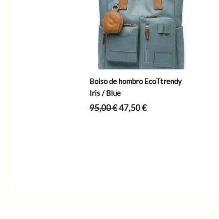
Bolso de hombro EcoTtrendy
Iris / Blue
El
El
95,00
€
47,50
€
precio
precio
original
actual
era:
es:
95,00 €.
47,50 €.