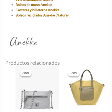
Bolsos de mano Anekke
Carteras y billeteros Anekke
Bolsos reciclados Anekke (Nature)
Productos relacionados
-50%
-50%
-50%
-50%