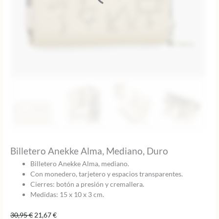
Billetero Anekke Alma, Mediano, Duro
Billetero Anekke Alma, mediano.
Con monedero, tarjetero y espacios transparentes.
Cierres: botón a presión y cremallera.
Medidas: 15 x 10 x 3 cm.
El
El
30,95
€
21,67
€