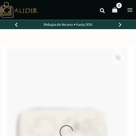
Ir
al
-30%
contenido
Rebajas de Verano • hasta 30%