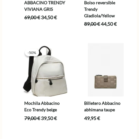
ABBACINO TRENDY
Bolso reversible
VIVIANA GRIS
Trendy
Gladiola/Yellow
El
El
69,00
€
34,50
€
precio
precio
El
El
89,00
€
44,50
€
original
actual
precio
precio
era:
es:
original
actual
69,00 €.
34,50 €.
era:
es:
89,00 €.
44,50 €.
-50%
-50%
Mochila Abbacino
Billetero Abbacino
Eco Trendy beige
abhimana taupe
El
El
79,00
€
39,50
€
49,95
€
precio
precio
original
actual
era:
es: