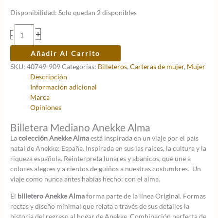
precio
precio
Disponibilidad:
Solo quedan 2 disponibles
original
actual
era:
es:
Billetero
+
-
30,95 €.
21,67 €.
Anekke
Alma,
Añadir Al Carrito
Mediano,
SKU:
40749-909
Categorías:
Billeteros
,
Carteras de mujer
,
Mujer
Duro
Descripción
cantidad
Información adicional
Marca
Opiniones
Billetera Mediano Anekke Alma
La
colección Anekke Alma
está inspirada en un viaje por el país
natal de Anekke: España. Inspirada en sus las raíces, la cultura y la
riqueza española. Reinterpreta lunares y abanicos, que une a
colores alegres y a cientos de guiños a nuestras costumbres. Un
viaje como nunca antes habías hecho: con el alma.
El
billetero Anekke Alma
forma parte de la línea Original. Formas
rectas y diseño mínimal que relata a través de sus detalles la
historia del regreso al hogar de Anekke. Combinación perfecta de