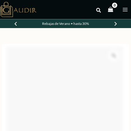
Ir
al
-30%
contenido
Rebajas de Verano • hasta 30%