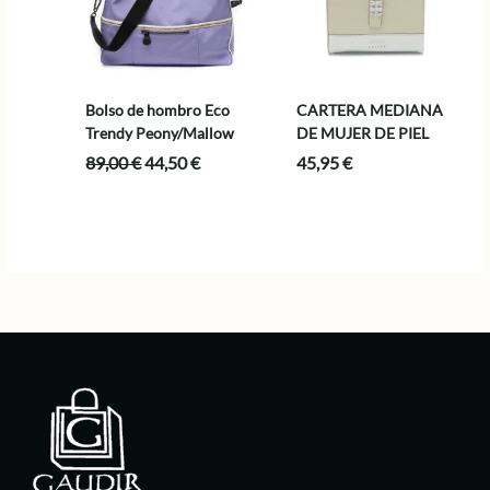
Bolso de hombro Eco
CARTERA MEDIANA
Trendy Peony/Mallow
DE MUJER DE PIEL
El
El
89,00
€
44,50
€
45,95
€
precio
precio
original
actual
era:
es:
89,00 €.
44,50 €.