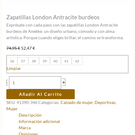
Zapatillas London Antracite burdeos
Exprésate con cada paso con las zapatillas London Antracite
burdeos de Anekke: un diseño urbano, cómodo y con alma
artística. Porque cuando eliges brillar, el camino se transforma.
El
El
74,95
€
52,47
€
precio
precio
original
actual
36
37
38
39
40
41
42
era:
es:
Limpiar
74,95 €.
52,47 €.
Zapatillas
+
-
London
Antracite
Añadir Al Carrito
burdeos
SKU:
41390-346
Categorías:
Calzado de mujer
,
Deportivas
,
cantidad
Mujer
Descripción
Información adicional
Marca
Opiniones