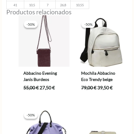
41
10,5
7
26,8
10,55
Productos relacionados
-50%
-50%
-50%
-50%
Abbacino Evening
Mochila Abbacino
Janis Burdeos
Eco Trendy beige
El
El
El
El
55,00
€
27,50
€
79,00
€
39,50
€
precio
precio
precio
precio
original
actual
original
actual
era:
es:
era:
es:
55,00 €.
27,50 €.
79,00 €.
39,50 €.
-50%
-50%