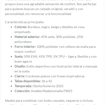
proporciona una agradable sensación de confort. Son perfectas
para quienes buscan un calzado original, versátil y con
personalidad, sin renunciar a la funcionalidad.
Características principales
Colores:
Burdeos, negro, beige y detalles en rosa
empolvado
Material exterior:
45% ante, 30% poliéster, 25%
poliuretano
Forro interior:
100% poliéster con relleno de malla para
mayor confort
Suela:
50% EVA, 45% TPR, 5% TPU – ligera, flexible y con
buen agarre
Diseño:
Estilo deportivo con ilustración lateral y mensaje
en la suela
Cierre:
Cordones planos con frases inspiradoras
Tallas disponibles:
36 a 42
Temporada:
Otoño/Invierno 2025
Colección:
Anekke Mademoiselle FW25
Ideales para combinar con looks casuales, vaqueros o incluso