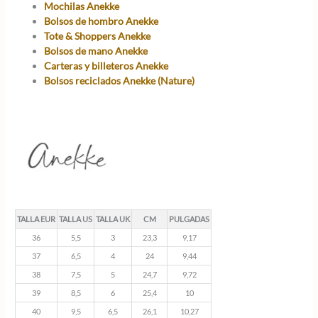
Mochilas Anekke
Bolsos de hombro Anekke
Tote & Shoppers Anekke
Bolsos de mano Anekke
Carteras y billeteros Anekke
Bolsos reciclados Anekke (Nature)
TALLA EUR
TALLA US
TALLA UK
CM
PULGADAS
36
5,5
3
23,3
9,17
37
6,5
4
24
9,44
38
7,5
5
24,7
9,72
39
8,5
6
25,4
10
40
9,5
6,5
26,1
10,27