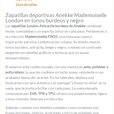
Guía de tallas
Zapatillas deportivas Anekke Mademoiselle
London en tonos burdeos y negro
Las
zapatillas London Antracite burdeos de Anekke
combinan
moda, comodidad y un espíritu único en cada paso. Pertenecen a
la colección
Mademoiselle FW25
, una línea que respira
inspiración parisina y sofisticación urbana. Su diseño mezcla
tonos burdeos, antracita, beige y negro, creando un contraste
elegante con detalles gráficos y texturas que no pasan
desapercibidas.
El exterior está confeccionado con una mezcla de
ante, poliéster y
poliuretano
, lo que les confiere un tacto suave, resistente y con
acabados llenos de carácter. En los laterales, destaca una
ilustración con aire artístico y el mensaje “
Choose to shine
” en la
suela, que te invita a brillar con cada paso. La suela elevada,
compuesta por
EVA, TPR y TPU
, ofrece una pisada estable, ligera
y muy cómoda, ideal para el día a día.
Además, cuentan con detalles cuidados como cordones con
frases bordadas, interior acolchado y forro de poliéster que