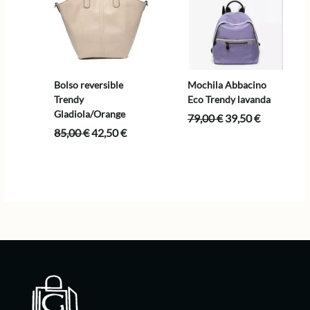
Bolso reversible
Mochila Abbacino
Trendy
Eco Trendy lavanda
Gladiola/Orange
El
El
79,00
€
39,50
€
precio
precio
El
El
85,00
€
42,50
€
original
actual
precio
precio
era:
es:
original
actual
79,00 €.
39,50 €.
era:
es:
85,00 €.
42,50 €.