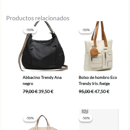
Productos relacionados
-50%
-50%
-50%
-50%
Abbacino Trendy Ana
Bolso de hombro Eco
negro
Trendy Iris /beige
El
El
El
El
79,00
€
39,50
€
95,00
€
47,50
€
precio
precio
precio
precio
original
actual
original
actual
era:
es:
era:
es:
79,00 €.
39,50 €.
95,00 €.
47,50 €.
-50%
-50%
-50%
-50%