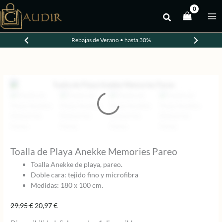
Ir
al
-30%
contenido
Rebajas de Verano • hasta 30%
Toalla de Playa Anekke Memories Pareo
Toalla Anekke de playa, pareo.
Doble cara: tejido fino y microfibra
Medidas: 180 x 100 cm.
El
El
29,95
€
20,97
€
precio
precio