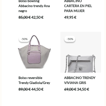
Bolso bowling
ABBACINO
Abbacino trendy Ana
CARTERA EN PIEL
negro
PARA MUJER
El
El
85,00
€
42,50
€
49,95
€
precio
precio
original
actual
era:
es:
85,00 €.
42,50 €.
-50%
-50%
-50%
-50%
Bolso reversible
ABBACINO TRENDY
Trendy Gladiola/Grey
VIVIANA GRIS
El
El
El
El
89,00
€
44,50
€
69,00
€
34,50
€
precio
precio
precio
precio
original
actual
original
actual
era:
es:
era:
es: