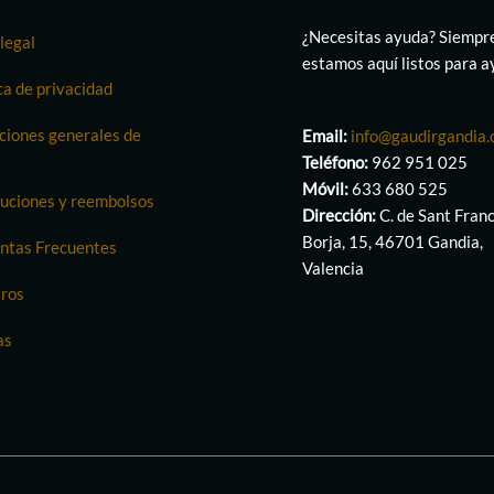
¿Necesitas ayuda? Siempr
legal
estamos aquí listos para 
ca de privacidad
ciones generales de
Email:
info@gaudirgandia
Teléfono:
962 951 025
Móvil:
633 680 525
uciones y reembolsos
Dirección:
C. de Sant Fran
Borja, 15, 46701 Gandia,
ntas Frecuentes
Valencia
ros
as