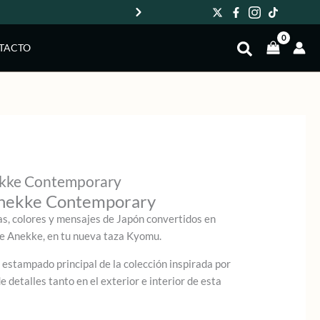
Env
TACTO
ekke Contemporary
Anekke Contemporary
as, colores y mensajes de Japón convertidos en
de Anekke, en tu nueva taza Kyomu.
l estampado principal de la colección inspirada por
de detalles tanto en el exterior e interior de esta