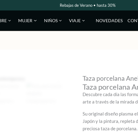
Rebajas de Verano • hasta 30%
NOVEDADES
CON
BRE
MUJER
NIÑOS
VIAJE
Taza porcelana An
Taza porcelana 
Descubre cada día las form
arte a través de la mirada 
Su original diseño plasma e
Japón y la pintura, repleta 
preciosa taza de porcelana.