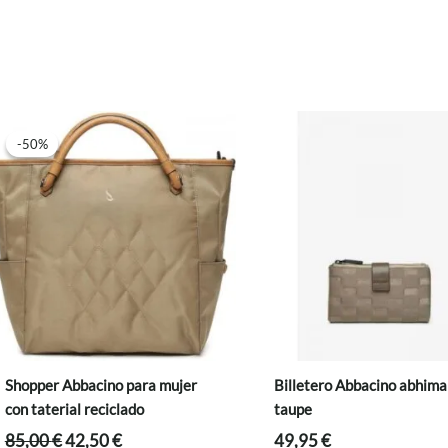
-50%
-50%
Shopper Abbacino para mujer
Billetero Abbacino abhim
con taterial reciclado
taupe
El
El
85,00
€
42,50
€
49,95
€