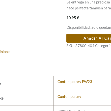
Se entrega en una preciosa 
hace perfecta también para
10,95
€
Disponibilidad:
Solo quedan
Taza
Añadir Al Ca
porcelana
SKU:
37800-404
Categorí
Anekke
iniones
Contemporary
cantidad
Contemporary FW23
e
Contemporary
ke