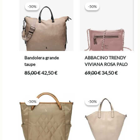
-50%
-50%
-50%
-50%
Bandolera grande
ABBACINO TRENDY
taupe
VIVIANA ROSA PALO
El
El
El
El
85,00
€
42,50
€
69,00
€
34,50
€
precio
precio
precio
precio
original
actual
original
actual
era:
es:
era:
es:
85,00 €.
42,50 €.
69,00 €.
34,50 €.
-50%
-50%
-50%
-50%