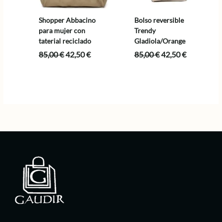
Shopper Abbacino
Bolso reversible
para mujer con
Trendy
taterial reciclado
Gladiola/Orange
El
El
El
El
85,00
€
42,50
€
85,00
€
42,50
€
precio
precio
precio
precio
original
actual
original
actual
era:
es:
era:
es:
85,00 €.
42,50 €.
85,00 €.
42,50 €.