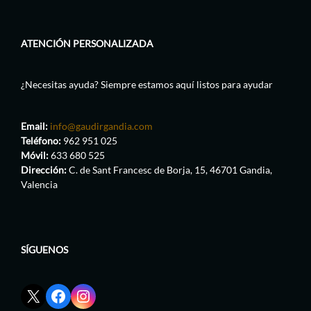
ATENCIÓN PERSONALIZADA
¿Necesitas ayuda? Siempre estamos aquí listos para ayudar
Email:
info@gaudirgandia.com
Teléfono:
962 951 025
Móvil:
633 680 525
Dirección:
C. de Sant Francesc de Borja, 15, 46701 Gandia,
Valencia
SÍGUENOS
Enlace
Enlace
Enlace
red
de
de