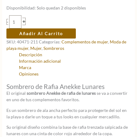
precio
precio
Disponibilidad:
Solo quedan 2 disponibles
original
actual
era:
es:
Sombrero
+
-
20,95 €.
14,67 €.
de
Rafia
Añadir Al Carrito
Anekke
SKU:
40471-211
Categorías:
Complementos de mujer
,
Moda de
Lunares
playa mujer
,
Mujer
,
Sombreros
cantidad
Descripción
Información adicional
Marca
Opiniones
Sombrero de Rafia Anekke Lunares
El original
sombrero Anekke de rafia de lunares
se va a convertir
en uno de tus complementos favoritos.
Es un sombrero de ala ancha perfecto para protegerte del sol en
la playa o darle un toque a tus looks en cualquier mercadillo.
Su original diseño combina la base de rafia trenzada salpicada de
lunares con una cinta de color rojo alrededor de la copa.