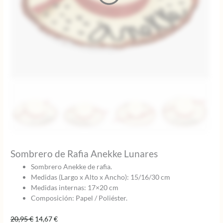
Sombrero de Rafia Anekke Lunares
Sombrero Anekke de rafia.
Medidas (Largo x Alto x Ancho): 15/16/30 cm
Medidas internas: 17×20 cm
Composición: Papel / Poliéster.
El
El
20,95
€
14,67
€