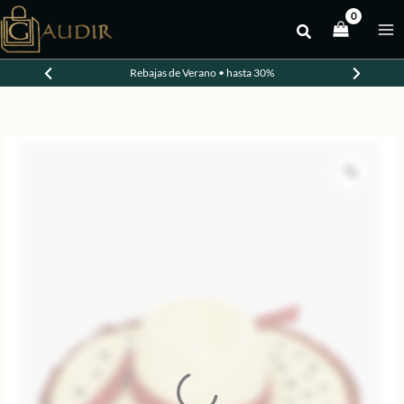
Ir
al
-30%
contenido
Rebajas de Verano • hasta 30%