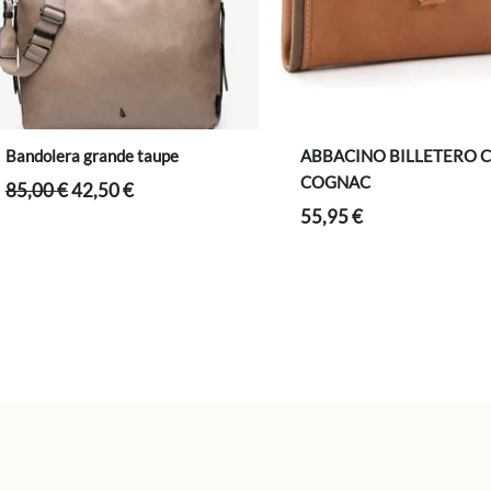
Bandolera grande taupe
ABBACINO BILLETERO 
COGNAC
El
El
85,00
€
42,50
€
precio
precio
55,95
€
original
actual
era:
es:
85,00 €.
42,50 €.