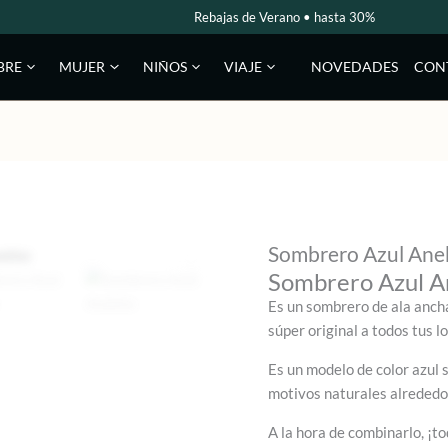
Rebajas de Verano • hasta 30%
NOVEDADES
CON
BRE
MUJER
NIÑOS
VIAJE
Sombrero Azul Ane
Sombrero Azul 
Es un sombrero de ala ancha
súper original a todos tus l
Es un modelo de color azul 
motivos naturales alrededor 
A la hora de combinarlo, ¡t