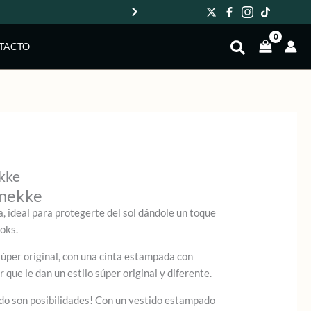
Env
TACTO
kke
Anekke
, ideal para protegerte del sol dándole un toque
ooks.
súper original, con una cinta estampada con
que le dan un estilo súper original y diferente.
odo son posibilidades! Con un vestido estampado