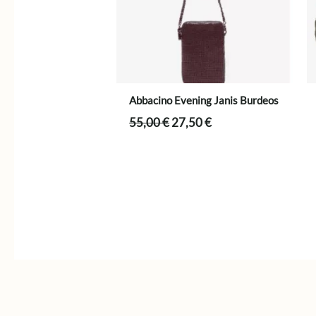
Abbacino Evening Janis Burdeos
El
El
55,00
€
27,50
€
precio
precio
original
actual
era:
es:
55,00 €.
27,50 €.