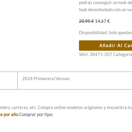
podrás conseguir un look de 
look desenfadado con un va
El
El
20,95
€
14,67
€
precio
precio
Disponibilidad:
Solo quedan
original
actual
era:
es:
Sombrero
Añadir Al Ca
20,95 €.
14,67 €.
Azul
SKU:
38471-207
Categorí
Anekke
cantidad
2024 Primavera/Verano
mbro, carteras, etc. Compra online modelos originales y encuentra tu e
ke por año
.
Comprar por tipo: