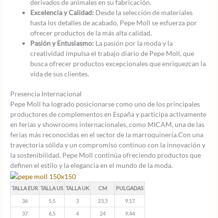
derivados de animales en su fabricación.
Excelencia y Calidad:
Desde la selección de materiales
hasta los detalles de acabado, Pepe Moll se esfuerza por
ofrecer productos de la más alta calidad.
Pasión y Entusiasmo:
La pasión por la moda y la
creatividad impulsa el trabajo diario de Pepe Moll, que
busca ofrecer productos excepcionales que enriquezcan la
vida de sus clientes.
Presencia Internacional
Pepe Moll ha logrado posicionarse como uno de los principales
productores de complementos en España y participa activamente
en ferias y showrooms internacionales, como MICAM, una de las
ferias más reconocidas en el sector de la marroquinería.Con una
trayectoria sólida y un compromiso continuo con la innovación y
la sostenibilidad, Pepe Moll continúa ofreciendo productos que
definen el estilo y la elegancia en el mundo de la moda.
TALLA EUR
TALLA US
TALLA UK
CM
PULGADAS
36
5,5
3
23,3
9,17
37
6,5
4
24
9,44