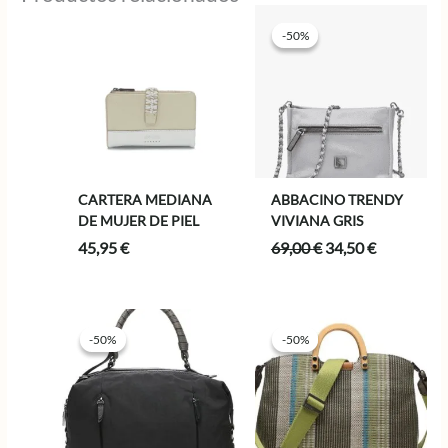
-50%
-50%
CARTERA MEDIANA
ABBACINO TRENDY
DE MUJER DE PIEL
VIVIANA GRIS
El
El
45,95
€
69,00
€
34,50
€
precio
precio
original
actual
era:
es:
69,00 €.
34,50 €.
-50%
-50%
-50%
-50%