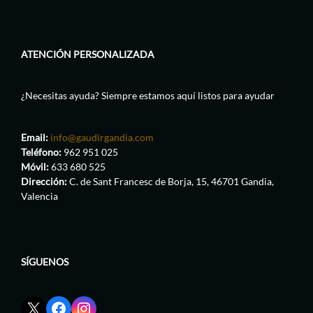
ATENCIÓN PERSONALIZADA
¿Necesitas ayuda? Siempre estamos aquí listos para ayudar
Email:
info@gaudirgandia.com
Teléfono:
962 951 025
Móvil:
633 680 525
Dirección:
C. de Sant Francesc de Borja, 15, 46701 Gandia,
Valencia
SÍGUENOS
Enlace
Enlace
Enlace