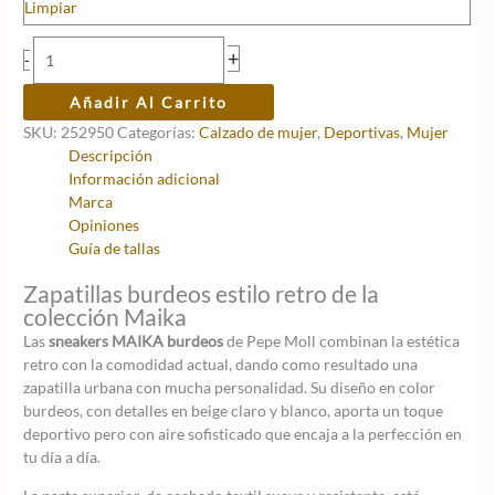
era:
es:
Limpiar
65,00 €.
45,50 €.
Sneaker
+
-
MAIKA
Burdeos
Añadir Al Carrito
cantidad
SKU:
252950
Categorías:
Calzado de mujer
,
Deportivas
,
Mujer
Descripción
Información adicional
Marca
Opiniones
Guía de tallas
Zapatillas burdeos estilo retro de la
colección Maika
Las
sneakers MAIKA burdeos
de Pepe Moll combinan la estética
retro con la comodidad actual, dando como resultado una
zapatilla urbana con mucha personalidad. Su diseño en color
burdeos, con detalles en beige claro y blanco, aporta un toque
deportivo pero con aire sofisticado que encaja a la perfección en
tu día a día.