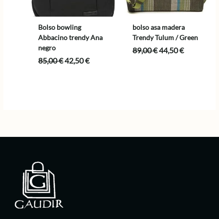
Bolso bowling
bolso asa madera
Abbacino trendy Ana
Trendy Tulum / Green
negro
El
El
89,00
€
44,50
€
precio
precio
El
El
85,00
€
42,50
€
original
actual
precio
precio
era:
es:
original
actual
89,00 €.
44,50 €.
era:
es:
85,00 €.
42,50 €.