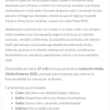
La parte superior, de acabado textil suave y resistente, está
diseñada para ofrecer confort sin renunciar al estilo. Las líneas
onduladas en contraste y la suela de goma color caramelo le dan
ese aire vintage tan deseado, mientras que el logo en la parte
trasera refuerza su carácter casual con sello Pepe Moll.
Ideales para caminar por la ciudad, ir a clase o salir con amigos,
estas sneakers son una apuesta segura si buscas un calzado
cómodo, versátil y diferente. Su plantilla acolchada y el interior
textil garantizan una pisada agradable durante todo el día.
Además, gracias a su diseño atemporal, podrás combinarlas
fácilmente con vaqueros, pantalones rectos o incluso vestidos
midi.
Disponibles en tallas
37 a 40
, forman parte de la
colección Maika
Otoño/Invierno 2025
, pensada para mujeres que valoran la
funcionalidad sin renunciar al diseño.
Características principales
Color:
Burdeos con detalles beige y blanco
Estilo:
Deportivo retro con líneas minimalistas
Suela:
Goma color caramelo, antideslizante
Interior:
Forro textil cómodo