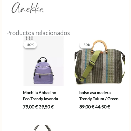
Productos relacionados
-50%
-50%
-50%
-50%
Mochila Abbacino
bolso asa madera
Eco Trendy lavanda
Trendy Tulum / Green
El
El
El
El
79,00
€
39,50
€
89,00
€
44,50
€
precio
precio
precio
precio
original
actual
original
actual
era:
es:
era:
es:
79,00 €.
39,50 €.
89,00 €.
44,50 €.