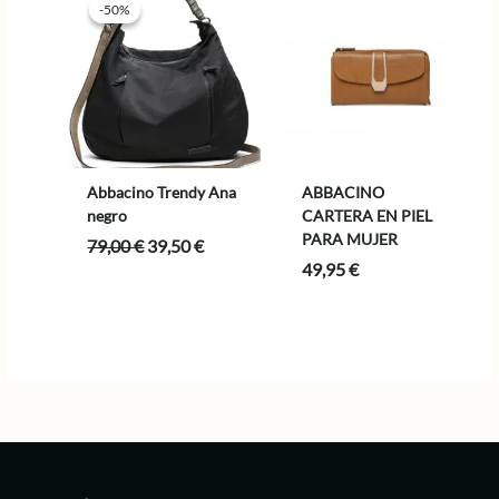
-50%
-50%
Abbacino Trendy Ana
ABBACINO
negro
CARTERA EN PIEL
PARA MUJER
El
El
79,00
€
39,50
€
precio
precio
49,95
€
original
actual
era:
es:
79,00 €.
39,50 €.