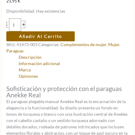
21,95
€
Disponibilidad:
Hay existencias
Paraguas
+
-
plegable
manual
Añadir Al Carrito
Anekke
SKU:
41473-003
Categorías:
Complementos de mujer
,
Mujer
,
Real
Paraguas
cantidad
Descripción
Información adicional
Marca
Opiniones
Sofisticación y protección con el paraguas
Anekke Real
El paraguas plegable manual Anekke Real es la encarnación de la
elegancia y la funcionalidad. Su diseño presenta un fondo en
tonos de turquesa y blanco con una ilustración central de Anekke
con el cabello castaño y un vestido turquesa adornado con
detalles dorados, rodeada de patrones intrincados que incluyen
elementos florales y abstractos, con un toque de azul oscuro en la