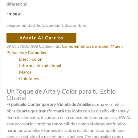
diferencia!
17,95
€
Disponibilidad:
Solo quedan 1 disponibles
Pañuelo
Añadir Al Carrito
Violeta
SKU:
37800-108
Categorías:
Complementos de mujer
,
Mujer
,
Contemporary
Pañuelos y Bufandas
Anekke
Descripción
cantidad
Información adicional
Marca
Opiniones
Un Toque de Arte y Color para tu Estilo
Otoñal
El
pañuelo Contemporary Violeta de Anekke
es una verdadera
obra de arte que transformará tus looks con su diseño vibrante y
lleno de emoción. Inspirado en la colección Contemporary FW23,
este accesorio combina tonos cálidos como violetas profundos,
naranjas otoñales y toques de azul, creando un estampado que
evoca creatividad y pasión por la belleza. Con mensajes como