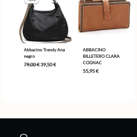
Abbacino Trendy Ana
ABBACINO
negro
BILLETERO CLARA
COGNAC
El
El
79,00
€
39,50
€
precio
precio
55,95
€
original
actual
era:
es:
79,00 €.
39,50 €.