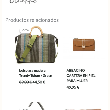
Productos relacionados
-50%
-50%
bolso asa madera
ABBACINO
Trendy Tulum / Green
CARTERA EN PIEL
PARA MUJER
El
El
89,00
€
44,50
€
precio
precio
49,95
€
original
actual
era:
es:
89,00 €.
44,50 €.
-50%
-50%