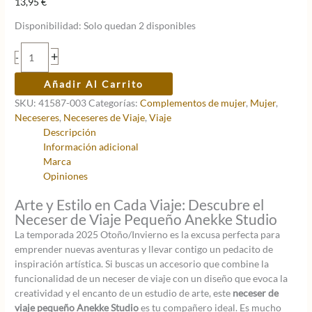
13,95
€
Disponibilidad:
Solo quedan 2 disponibles
Neceser
+
-
de
viaje
Añadir Al Carrito
pequeño
SKU:
41587-003
Categorías:
Complementos de mujer
,
Mujer
,
Anekke
Neceseres
,
Neceseres de Viaje
,
Viaje
Studio
Descripción
cantidad
Información adicional
Marca
Opiniones
Arte y Estilo en Cada Viaje: Descubre el
Neceser de Viaje Pequeño Anekke Studio
La temporada 2025 Otoño/Invierno es la excusa perfecta para
emprender nuevas aventuras y llevar contigo un pedacito de
inspiración artística. Si buscas un accesorio que combine la
funcionalidad de un neceser de viaje con un diseño que evoca la
creatividad y el encanto de un estudio de arte, este
neceser de
viaje pequeño Anekke Studio
es tu compañero ideal. Es mucho