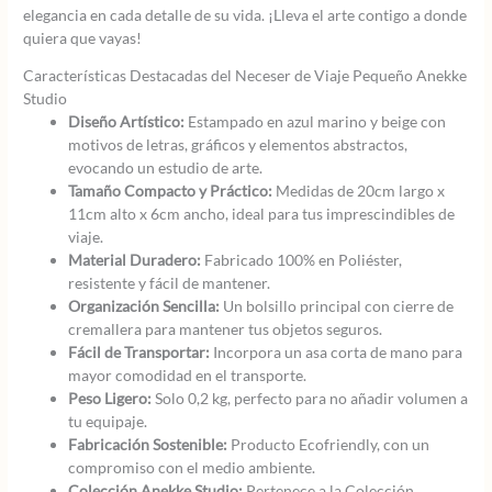
elegancia en cada detalle de su vida. ¡Lleva el arte contigo a donde
quiera que vayas!
Características Destacadas del Neceser de Viaje Pequeño Anekke
Studio
Diseño Artístico:
Estampado en azul marino y beige con
motivos de letras, gráficos y elementos abstractos,
evocando un estudio de arte.
Tamaño Compacto y Práctico:
Medidas de 20cm largo x
11cm alto x 6cm ancho, ideal para tus imprescindibles de
viaje.
Material Duradero:
Fabricado 100% en Poliéster,
resistente y fácil de mantener.
Organización Sencilla:
Un bolsillo principal con cierre de
cremallera para mantener tus objetos seguros.
Fácil de Transportar:
Incorpora un asa corta de mano para
mayor comodidad en el transporte.
Peso Ligero:
Solo 0,2 kg, perfecto para no añadir volumen a
tu equipaje.
Fabricación Sostenible:
Producto Ecofriendly, con un
compromiso con el medio ambiente.
Colección Anekke Studio:
Pertenece a la Colección