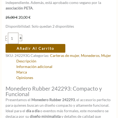
independiente. Además, está aprobado como vegano por la
asociación PETA
.
El
El
25,00
€
20,00
€
precio
precio
Disponibilidad:
Solo quedan 2 disponibles
original
actual
era:
es:
Monedero
+
-
25,00 €.
20,00 €.
Rubber
Green
Añadir Al Carrito
cantidad
SKU:
242293G
Categorías:
Carteras de mujer
,
Monederos
,
Mujer
Descripción
Información adicional
Marca
Opiniones
Monedero Rubber 242293: Compacto y
Funcional
Presentamos el
Monedero Rubber 242293
, el accesorio perfecto
para quienes buscan un diseño compacto y altamente funcional.
Ideal para el
día a día
o eventos más formales, este monedero se
destaca por su
diseño minimalista
y detalles de calidad que