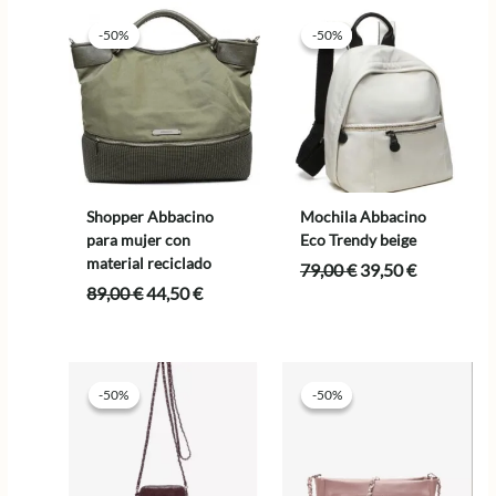
-50%
-50%
-50%
-50%
Shopper Abbacino
Mochila Abbacino
para mujer con
Eco Trendy beige
material reciclado
El
El
79,00
€
39,50
€
precio
precio
El
El
89,00
€
44,50
€
original
actual
precio
precio
era:
es:
original
actual
79,00 €.
39,50 €.
era:
es:
89,00 €.
44,50 €.
-50%
-50%
-50%
-50%