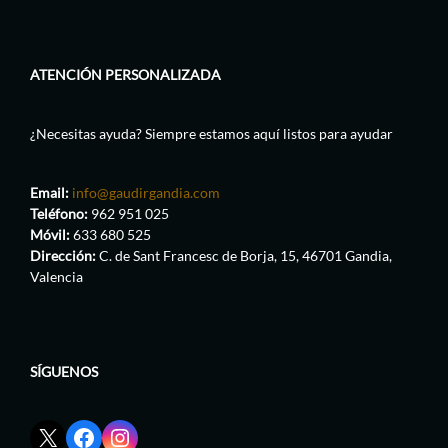
ATENCIÓN PERSONALIZADA
¿Necesitas ayuda? Siempre estamos aquí listos para ayudar
Email:
info@gaudirgandia.com
Teléfono:
962 951 025
Móvil:
633 680 525
Dirección:
C. de Sant Francesc de Borja, 15, 46701 Gandia,
Valencia
SÍGUENOS
Enlace
Enlace
Enlace