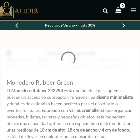
Ir
al
-20%
contenido
Rebajas de Verano • hasta 30%
Monedero Rubber Green
El
Monedero Rubber 242293
es la opción ideal para quienes
buscan un accesorio compacto y funcional. Su
diseño minimalista
y detalles de calidad lo hacen perfecto para el uso diario o
eventos formales. Equipado con
varias cremalleras
que organizan
monedas, billetes, tarjetas y pequeños objetos, este monedero
ofrece una capacidad óptima en un espacio bien distribuido. Con
unas medidas de
10 cm de alto
,
18 cm de ancho
y
4 cm de fondo
,
es fácil de llevar en cualquier bolso o usar de forma