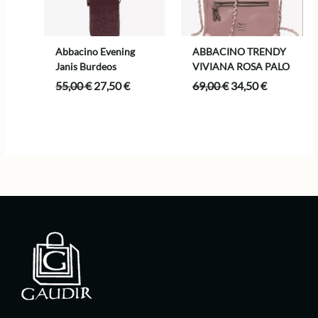
Abbacino Evening
ABBACINO TRENDY
Janis Burdeos
VIVIANA ROSA PALO
El
El
El
El
55,00
€
27,50
€
69,00
€
34,50
€
precio
precio
precio
precio
original
actual
original
actual
era:
es:
era:
es:
55,00 €.
27,50 €.
69,00 €.
34,50 €.