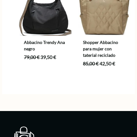
Abbacino Trendy Ana
Shopper Abbacino
negro
para mujer con
taterial reciclado
El
El
79,00
€
39,50
€
precio
precio
El
El
85,00
€
42,50
€
original
actual
precio
precio
era:
es:
original
actual
79,00 €.
39,50 €.
era:
es:
85,00 €.
42,50 €.