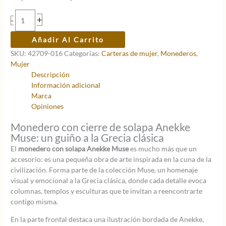
original
actual
era:
es:
Monedero
+
-
22,95 €.
18,36 €.
con
solapa
Añadir Al Carrito
Anekke
SKU:
42709-016
Categorías:
Carteras de mujer
,
Monederos
,
Muse
Mujer
cantidad
Descripción
Información adicional
Marca
Opiniones
Monedero con cierre de solapa Anekke
Muse: un guiño a la Grecia clásica
El
monedero con solapa Anekke Muse
es mucho más que un
accesorio: es una pequeña obra de arte inspirada en la cuna de la
civilización. Forma parte de la colección Muse, un homenaje
visual y emocional a la Grecia clásica, donde cada detalle evoca
columnas, templos y esculturas que te invitan a reencontrarte
contigo misma.
En la parte frontal destaca una ilustración bordada de Anekke,