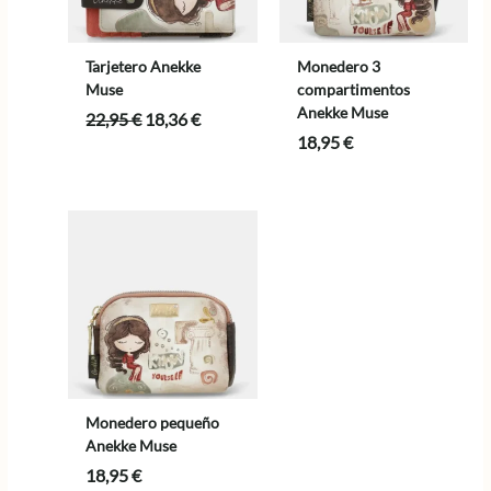
Tarjetero Anekke
Monedero 3
Muse
compartimentos
Anekke Muse
El
El
22,95
€
18,36
€
precio
precio
18,95
€
original
actual
era:
es:
22,95 €.
18,36 €.
Monedero pequeño
Anekke Muse
18,95
€