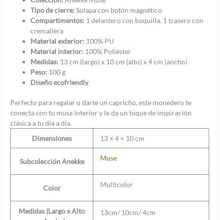
Tipo de cierre:
Solapa con botón magnético
Compartimentos:
1 delantero con boquilla, 1 trasero con
cremallera
Material exterior:
100% PU
Material interior:
100% Poliéster
Medidas:
13 cm (largo) x 10 cm (alto) x 4 cm (ancho)
Peso:
100 g
Diseño ecofriendly
Perfecto para regalar o darte un capricho, este monedero te
conecta con tu musa interior y le da un toque de inspiración
clásica a tu día a día.
Dimensiones
13 × 4 × 10 cm
Muse
Subcolección Anekke
Multicolor
Color
Medidas (Largo x Alto
13cm/ 10cm/ 4cm