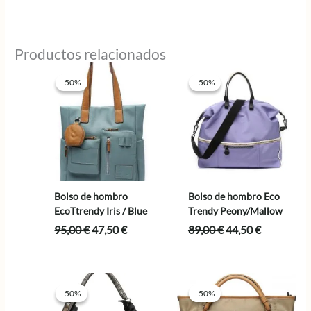
Productos relacionados
-50%
-50%
-50%
-50%
Bolso de hombro
Bolso de hombro Eco
EcoTtrendy Iris / Blue
Trendy Peony/Mallow
El
El
El
El
95,00
€
47,50
€
89,00
€
44,50
€
precio
precio
precio
precio
original
actual
original
actual
era:
es:
era:
es:
95,00 €.
47,50 €.
89,00 €.
44,50 €.
-50%
-50%
-50%
-50%