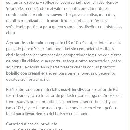
con un aire sereno y reflexivo, acompañada por la frase «Know
Yourself», recordándote el valor del autoconocimiento. Su
combinación de colores suaves —beige, verde oliva, marrón y
detalles metalizados— transmite una estética armónica y
sofisticada, perfecta para quienes aman los diseños con historia y
alma.
A pesar de su
tamaño compacto
(13 x 10 x 4 cm), su interior está
pensado para ofrecer funcionalidad sin renunciar al estilo. Al
abrir la solapa, encontrarás dos compartimentos: uno con
cierre
de boquilla
clásico, que aporta un toque retro encantador, y otro
adicional. Además, en la parte trasera cuenta con un práctico
bolsillo con cremallera
, ideal para tener monedas o pequeños
objetos siempre a mano.
Está elaborado con materiales
eco-friendly
, con exterior de PU
texturizado y forro interior de poliéster con el logo de Anekke, en
tonos suaves que completan la experiencia sensorial. Es ligero
(solo 100 g) y no tiene asa, lo que lo convierte en el compañero
ideal para llevar dentro del bolso o en la mano.
Características del producto
Colección:
Anekke Muse