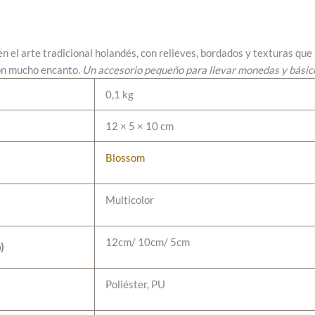
 en el arte tradicional holandés, con relieves, bordados y texturas qu
con mucho encanto.
Un accesorio pequeño para llevar monedas y básic
0,1 kg
12 × 5 × 10 cm
Blossom
Multicolor
12cm/ 10cm/ 5cm
)
Poliéster, PU