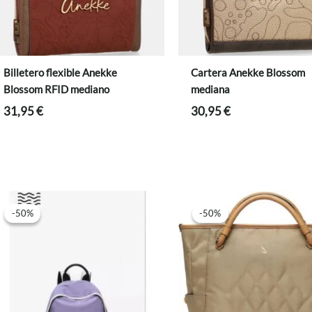
Billetero flexible Anekke
Cartera Anekke Blossom
Blossom RFID mediano
mediana
31,95
€
30,95
€
-50%
-50%
-50%
-50%