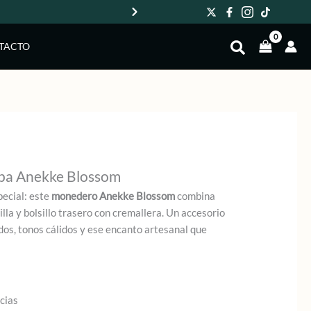
Env
TACTO
pa Anekke Blossom
ecial: este
monedero Anekke Blossom
combina
uilla y bolsillo trasero con cremallera. Un accesorio
dos, tonos cálidos y ese encanto artesanal que
cias