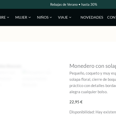
Rebajas de Verano • hasta 30%
NOVEDADES
CON
BRE
MUJER
NIÑOS
VIAJE
Monedero con sola
Pequeño, coqueto y muy esp
solapa floral, cierre de boq
práctico con detalles borda
alegra cualquier bolso.
22,95
€
Disponibilidad:
Hay existen