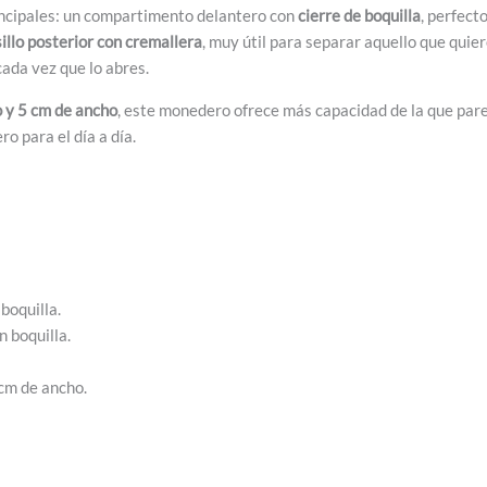
rincipales: un compartimento delantero con
cierre de boquilla
, perfect
sillo posterior con cremallera
, muy útil para separar aquello que quie
ada vez que lo abres.
o y 5 cm de ancho
, este monedero ofrece más capacidad de la que parec
o para el día a día.
boquilla.
n boquilla.
 cm de ancho.