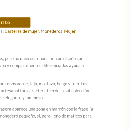
rrito
as:
Carteras de mujer
,
Monederos
,
Mujer
s, pero no quieren renunciar a un diseño con
lapa y compartimentos diferenciados ayuda a
n tonos verde, teja, mostaza, beige y rojo. Los
 artesanal tan característico de la subcolección
le elegante y luminoso.
 trasera aparece una zona en marrón con la frase
“a
 monedero pequeño, sí, pero lleno de matices para