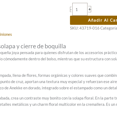
Monedero
+
-
con
solapa
Añadir Al Ca
Anekke
SKU:
43719-016
Categorí
Blossom
iniones
cantidad
apa y cierre de boquilla
queña joya pensada para quienes disfrutan de los accesorios práctico
lo cómodamente dentro del bolso, mientras que su estructura con so
mpada, llena de flores, formas orgánicas y colores suaves que combina
 punto de cruz, aportan una textura muy especial y refuerzan ese aire
álico de Anekke en dorado, integrado sobre el estampado como un detal
bada, crea un contraste muy bonito con la solapa floral. En la parte
alles metálicos y un charm floral multicolor en la cremallera. Es un