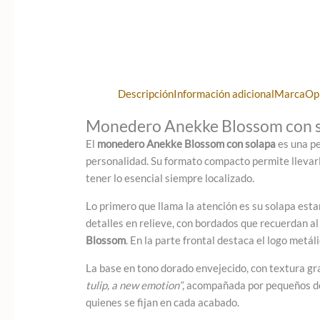
Descripción
Información adicional
Marca
Op
Monedero Anekke Blossom con sol
El
monedero Anekke Blossom con solapa
es una pe
personalidad. Su formato compacto permite llevar
tener lo esencial siempre localizado.
Lo primero que llama la atención es su solapa esta
detalles en relieve, con bordados que recuerdan al
Blossom
. En la parte frontal destaca el logo met
La base en tono dorado envejecido, con textura gra
tulip, a new emotion”
, acompañada por pequeños det
quienes se fijan en cada acabado.