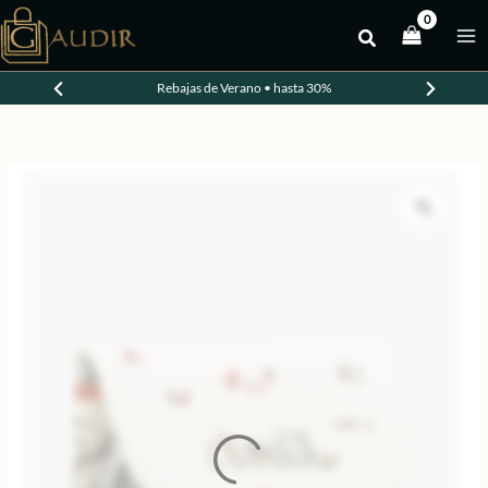
Ir
al
-30%
contenido
Rebajas de Verano • hasta 30%