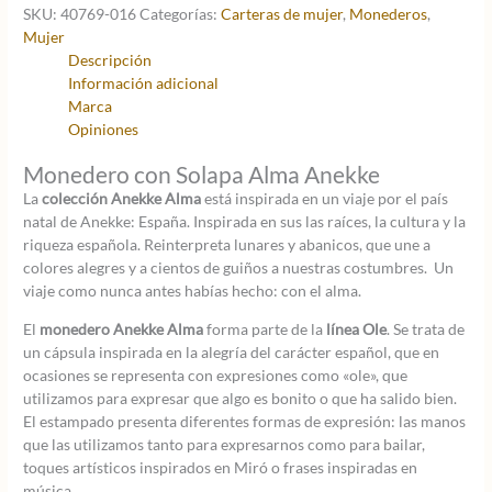
era:
es:
SKU:
40769-016
Categorías:
Carteras de mujer
,
Monederos
,
20,95 €.
14,67 €.
Mujer
Descripción
Información adicional
Marca
Opiniones
Monedero con Solapa Alma Anekke
La
colección Anekke Alma
está inspirada en un viaje por el país
natal de Anekke: España. Inspirada en sus las raíces, la cultura y la
riqueza española. Reinterpreta lunares y abanicos, que une a
colores alegres y a cientos de guiños a nuestras costumbres. Un
viaje como nunca antes habías hecho: con el alma.
El
monedero Anekke Alma
forma parte de la
línea Ole
. Se trata de
un cápsula inspirada en la alegría del carácter español, que en
ocasiones se representa con expresiones como «ole», que
utilizamos para expresar que algo es bonito o que ha salido bien.
El estampado presenta diferentes formas de expresión: las manos
que las utilizamos tanto para expresarnos como para bailar,
toques artísticos inspirados en Miró o frases inspiradas en
música.