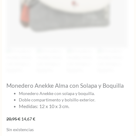
Monedero Anekke Alma con Solapa y Boquilla
Monedero Anekke con solapa y boquilla.
Doble compartimento y bolsillo exterior.
Medidas: 12 x 10 x 3 cm.
El
El
20,95
€
14,67
€
precio
precio
Sin existencias
original
actual