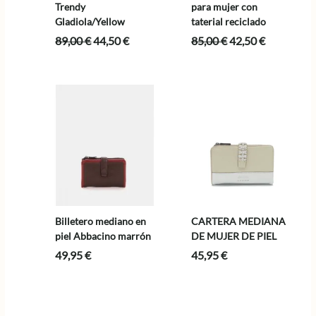
Trendy
para mujer con
Gladiola/Yellow
taterial reciclado
El
El
El
El
89,00
€
44,50
€
85,00
€
42,50
€
precio
precio
precio
precio
original
actual
original
actual
era:
es:
era:
es:
89,00 €.
44,50 €.
85,00 €.
42,50 €.
Billetero mediano en
CARTERA MEDIANA
piel Abbacino marrón
DE MUJER DE PIEL
49,95
€
45,95
€