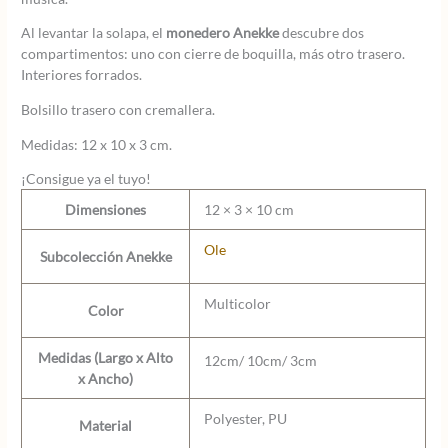
Al levantar la solapa, el
monedero Anekke
descubre dos
compartimentos: uno con cierre de boquilla, más otro trasero.
Interiores forrados.
Bolsillo trasero con cremallera.
Medidas: 12 x 10 x 3 cm.
¡Consigue ya el tuyo!
Dimensiones
12 × 3 × 10 cm
Ole
Subcolección Anekke
Multicolor
Color
Medidas (Largo x Alto
12cm/ 10cm/ 3cm
x Ancho)
Polyester, PU
Material