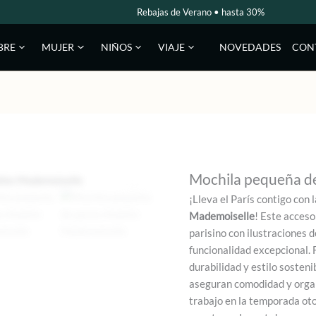
Rebajas de Verano • hasta 30%
NOVEDADES
CON
BRE
MUJER
NIÑOS
VIAJE
Mochila pequeña d
¡Lleva el París contigo con 
Mademoiselle
! Este acces
parisino con ilustraciones de
funcionalidad excepcional. 
durabilidad y estilo sosteni
aseguran comodidad y organi
trabajo en la temporada ot