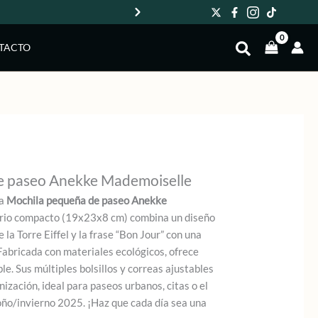
Env
TACTO
e paseo Anekke Mademoiselle
la
Mochila pequeña de paseo Anekke
orio compacto (19x23x8 cm) combina un diseño
 la Torre Eiffel y la frase “Bon Jour” con una
Fabricada con materiales ecológicos, ofrece
ble. Sus múltiples bolsillos y correas ajustables
zación, ideal para paseos urbanos, citas o el
oño/invierno 2025. ¡Haz que cada día sea una