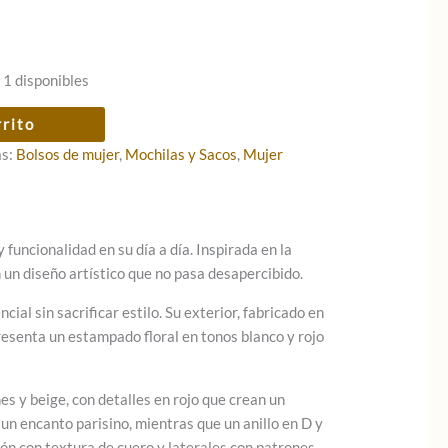
 1 disponibles
rrito
as:
Bolsos de mujer
,
Mochilas y Sacos
,
Mujer
funcionalidad en su día a día. Inspirada en la
un diseño artístico que no pasa desapercibido.
al sin sacrificar estilo. Su exterior, fabricado en
resenta un estampado floral en tonos blanco y rojo
s y beige, con detalles en rojo que crean un
 un encanto parisino, mientras que un anillo en D y
ón con textura de cuero y laterales con patrones