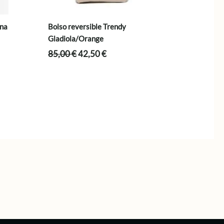
ana
Bolso reversible Trendy
Gladiola/Orange
El
El
85,00
€
42,50
€
precio
precio
original
actual
era:
es:
85,00 €.
42,50 €.