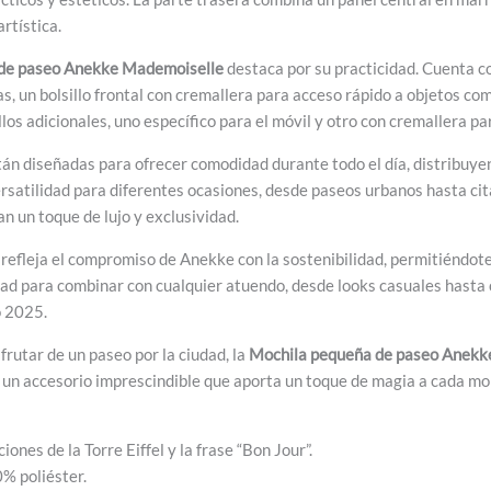
rtística.
de paseo Anekke Mademoiselle
destaca por su practicidad. Cuenta c
un bolsillo frontal con cremallera para acceso rápido a objetos como 
los adicionales, uno específico para el móvil y otro con cremallera par
tán diseñadas para ofrecer comodidad durante todo el día, distribuy
rsatilidad para diferentes ocasiones, desde paseos urbanos hasta cit
n un toque de lujo y exclusividad.
refleja el compromiso de Anekke con la sostenibilidad, permitiéndote 
ad para combinar con cualquier atuendo, desde looks casuales hasta c
o 2025.
sfrutar de un paseo por la ciudad, la
Mochila pequeña de paseo Anekk
en un accesorio imprescindible que aporta un toque de magia a cada m
ciones de la Torre Eiffel y la frase “Bon Jour”.
0% poliéster.