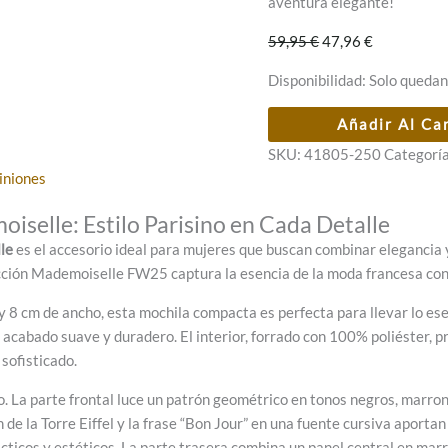
aventura elegante!
El
El
59,95
€
47,96
€
precio
precio
Disponibilidad:
Solo quedan
original
actual
era:
es:
Mochila
Añadir Al Ca
59,95 €.
47,96 €.
pequeña
SKU:
41805-250
Categorí
de
iniones
paseo
Anekke
elle: Estilo Parisino en Cada Detalle
Mademoiselle
le
es el accesorio ideal para mujeres que buscan combinar elegancia y 
cantidad
ección Mademoiselle FW25 captura la esencia de la moda francesa con 
8 cm de ancho, esta mochila compacta es perfecta para llevar lo esenci
 acabado suave y duradero. El interior, forrado con 100% poliéster, p
sofisticado.
 La parte frontal luce un patrón geométrico en tonos negros, marrone
e la Torre Eiffel y la frase “Bon Jour” en una fuente cursiva aportan
ticos y estéticos. La parte trasera combina un panel central en marr