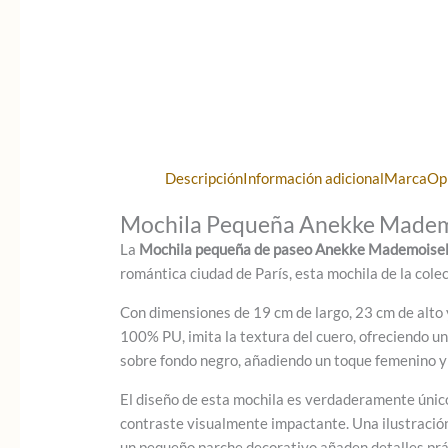
Descripción
Información adicional
Marca
Op
Mochila Pequeña Anekke Mademois
La
Mochila pequeña de paseo Anekke Mademoisel
romántica ciudad de París, esta mochila de la col
Con dimensiones de 19 cm de largo, 23 cm de alto y 
100% PU, imita la textura del cuero, ofreciendo un
sobre fondo negro, añadiendo un toque femenino y 
El diseño de esta mochila es verdaderamente único.
contraste visualmente impactante. Una ilustración d
un pequeño parche decorativo añaden detalles prác