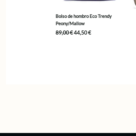
Bolso de hombro Eco Trendy
Peony/Mallow
El
El
89,00
€
44,50
€
precio
precio
original
actual
era:
es:
89,00 €.
44,50 €.