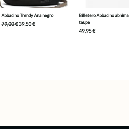
Abbacino Trendy Ana negro
Billetero Abbacino abhim
taupe
El
El
79,00
€
39,50
€
precio
precio
49,95
€
original
actual
era:
es:
79,00 €.
39,50 €.