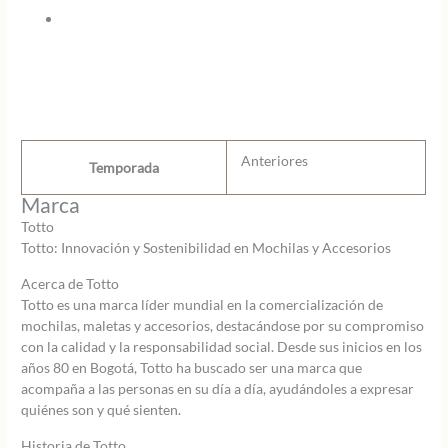
-
Acuareles
cantidad
Anteriores
Temporada
Marca
Totto
Totto: Innovación y Sostenibilidad en Mochilas y Accesorios
Acerca de Totto
Totto es una marca líder mundial en la comercialización de
mochilas, maletas y accesorios, destacándose por su compromiso
con la calidad y la responsabilidad social. Desde sus inicios en los
años 80 en Bogotá, Totto ha buscado ser una marca que
acompaña a las personas en su día a día, ayudándoles a expresar
quiénes son y qué sienten.
Historia de Totto