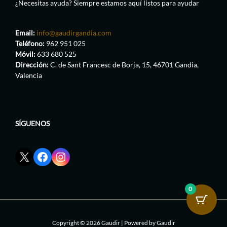
¿Necesitas ayuda? Siempre estamos aquí listos para ayudar
Email:
info@gaudirgandia.com
Teléfono:
962 951 025
Móvil:
633 680 525
Dirección:
C. de Sant Francesc de Borja, 15, 46701 Gandia,
Valencia
SÍGUENOS
Enlace
Enlace
Enlace
red
de
de
social
Facebook
Instagram
X
de
de
0
de
GaudirGandia
GaudirGandia
GaudirGandia
Copyright © 2026 Gaudir | Powered by Gaudir