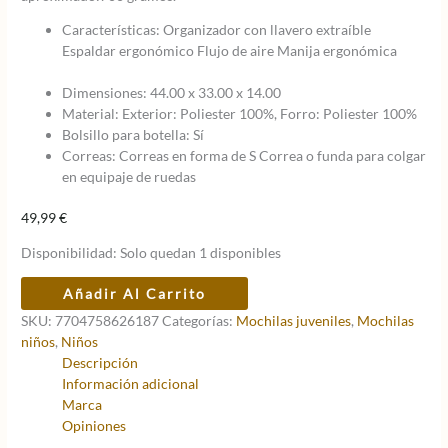
Características: Organizador con llavero extraíble
Espaldar ergonómico Flujo de aire Manija ergonómica
Dimensiones: 44.00 x 33.00 x 14.00
Material: Exterior: Poliester 100%, Forro: Poliester 100%
Bolsillo para botella: Sí
Correas: Correas en forma de S Correa o funda para colgar
en equipaje de ruedas
49,99
€
Disponibilidad:
Solo quedan 1 disponibles
Mochila
Añadir Al Carrito
escolar
SKU:
7704758626187
Categorías:
Mochilas juveniles
,
Mochilas
adaptable
niños
,
Niños
a
Descripción
carro
Información adicional
lienzo
Marca
eco-
Opiniones
friendly