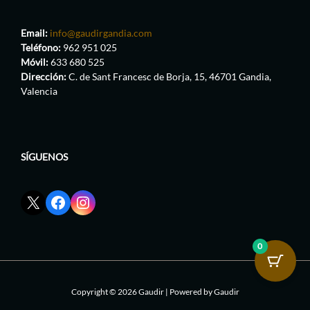
Email:
info@gaudirgandia.com
Teléfono:
962 951 025
Móvil:
633 680 525
Dirección:
C. de Sant Francesc de Borja, 15, 46701 Gandia,
Valencia
SÍGUENOS
Enlace
Enlace
Enlace
red
de
de
social
Facebook
Instagram
X
de
de
0
de
GaudirGandia
GaudirGandia
GaudirGandia
Copyright © 2026 Gaudir | Powered by Gaudir