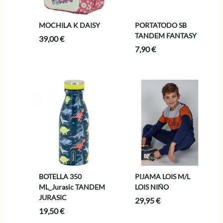
MOCHILA K DAISY
PORTATODO SB
TANDEM FANTASY
39,00
€
7,90
€
BOTELLA 350
PIJAMA LOIS M/L
ML_Jurasic TANDEM
LOIS NIÑO
JURASIC
29,95
€
19,50
€