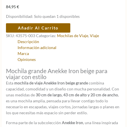
84,95
€
Disponibilidad:
Solo quedan 1 disponibles
Mochila
Añadir Al Carrito
de
SKU:
43575-003
Categorías:
Mochilas de Viaje
,
Viaje
viaje
Descripción
Anekke
Información adicional
Iron
Marca
beige
Opiniones
grande
cantidad
Mochila grande Anekke Iron beige para
viajar con estilo
Esta
mochila de viaje Anekke Iron beige grande
combina
capacidad, comodidad y un diseño con mucha personalidad. Con
unas medidas de
30 cm de largo, 43 cm de alto y 20 cm de ancho
,
es una mochila amplia, pensada para llevar contigo todo lo
necesario en escapadas, viajes cortos, jornadas largas o planes en
los que necesitas más espacio sin perder estilo.
Forma parte de la subcolección
Anekke Iron
, una línea inspirada