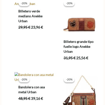
-20%
-20%
-20%
-20%
Billetero verde
mediano Anekke
Urban
El
El
29,95
€
23,96
€
precio
precio
original
actual
era:
es:
Billetero grande tipo
29,95 €.
23,96 €.
fuelle logo Anekke
Urban
El
El
31,95
€
25,56
€
precio
precio
original
actual
era:
es:
31,95 €.
25,56 €.
-20%
-20%
-20%
-20%
Bandolera con asa
metal Urban
El
El
48,95
€
39,16
€
precio
precio