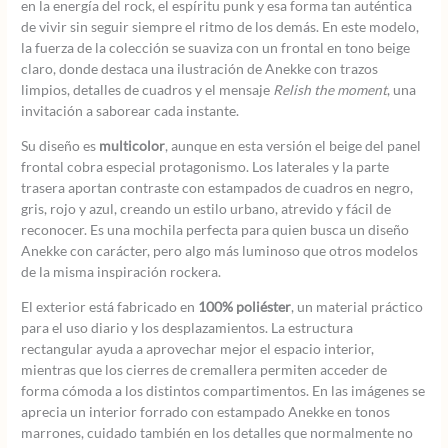
en la energía del rock, el espíritu punk y esa forma tan auténtica
de vivir sin seguir siempre el ritmo de los demás. En este modelo,
la fuerza de la colección se suaviza con un frontal en tono beige
claro, donde destaca una ilustración de Anekke con trazos
limpios, detalles de cuadros y el mensaje
Relish the moment
, una
invitación a saborear cada instante.
Su diseño es
multicolor
, aunque en esta versión el beige del panel
frontal cobra especial protagonismo. Los laterales y la parte
trasera aportan contraste con estampados de cuadros en negro,
gris, rojo y azul, creando un estilo urbano, atrevido y fácil de
reconocer. Es una mochila perfecta para quien busca un diseño
Anekke con carácter, pero algo más luminoso que otros modelos
de la misma inspiración rockera.
El exterior está fabricado en
100% poliéster
, un material práctico
para el uso diario y los desplazamientos. La estructura
rectangular ayuda a aprovechar mejor el espacio interior,
mientras que los cierres de cremallera permiten acceder de
forma cómoda a los distintos compartimentos. En las imágenes se
aprecia un interior forrado con estampado Anekke en tonos
marrones, cuidado también en los detalles que normalmente no