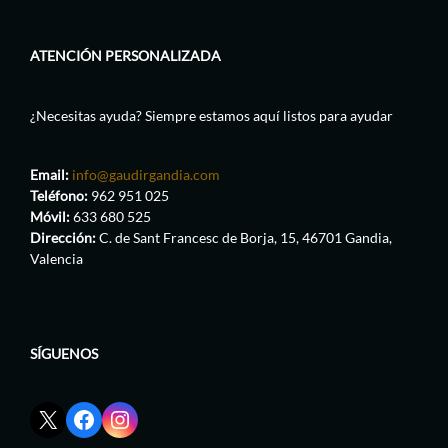
ATENCIÓN PERSONALIZADA
¿Necesitas ayuda? Siempre estamos aquí listos para ayudar
Email:
info@gaudirgandia.com
Teléfono:
962 951 025
Móvil:
633 680 525
Dirección:
C. de Sant Francesc de Borja, 15, 46701 Gandia,
Valencia
SÍGUENOS
Enlace
Enlace
Enlace
red
de
de