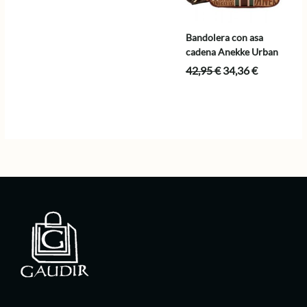
original
actual
era:
es:
48,95 €.
39,16 €.
Bandolera con asa
cadena Anekke Urban
El
El
42,95
€
34,36
€
precio
precio
original
actual
era:
es:
42,95 €.
34,36 €.