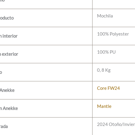
Mochila
roducto
100% Polyester
 interior
100% PU
 exterior
0, 8 Kg
o
Core FW24
 Anekke
Mantle
ón Anekke
2024 Otoño/Invie
rada