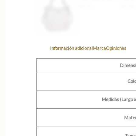
Información adicional
Marca
Opiniones
Dimens
Col
Medidas (Largo x
Mater
Tama