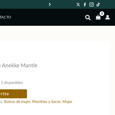
Env
TACTO
e Anekke Mantle
 1 disponibles
rrito
as:
Bolsos de mujer
,
Mochilas y Sacos
,
Mujer