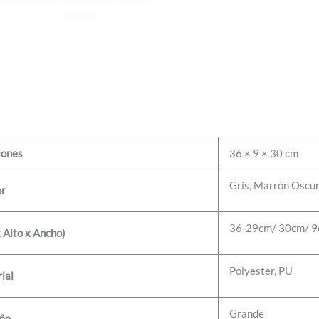
iones
36 × 9 × 30 cm
Gris, Marrón Oscu
or
36-29cm/ 30cm/ 
 Alto x Ancho)
Polyester, PU
ial
Grande
ño