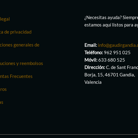
¿Necesitas ayuda? Siempr
legal
estamos aquí listos para 
ca de privacidad
ciones generales de
Email:
info@gaudirgandia
Teléfono:
962 951 025
Móvil:
633 680 525
uciones y reembolsos
Dirección:
C. de Sant Fran
Borja, 15, 46701 Gandia,
ntas Frecuentes
Valencia
ros
as