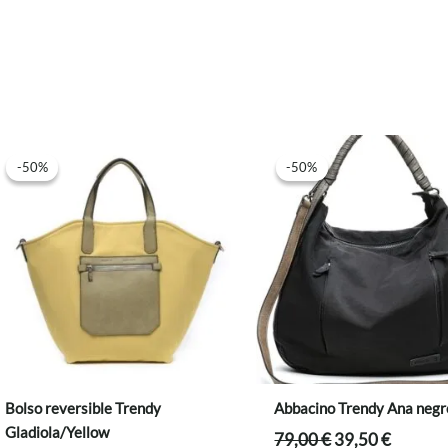
-50%
-50%
-50%
-50%
Bolso reversible Trendy
Abbacino Trendy Ana negr
Gladiola/Yellow
El
El
79,00
€
39,50
€