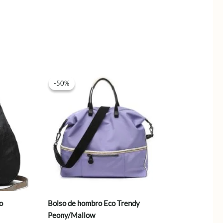
-50%
-50%
o
Bolso de hombro Eco Trendy
Peony/Mallow