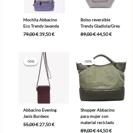
Mochila Abbacino
Bolso reversible
Eco Trendy lavanda
Trendy Gladiola/Grey
El
El
El
El
79,00
€
39,50
€
89,00
€
44,50
€
precio
precio
precio
precio
original
actual
original
actual
era:
es:
era:
es:
79,00 €.
39,50 €.
89,00 €.
44,50 €.
-50%
-50%
-50%
-50%
Abbacino Evening
Shopper Abbacino
Janis Burdeos
para mujer con
material reciclado
El
El
55,00
€
27,50
€
precio
precio
El
El
89,00
€
44,50
€