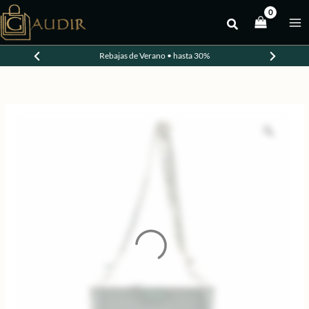
Ir
al
-30%
contenido
Rebajas de Verano • hasta 30%