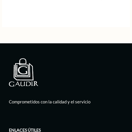
original
actual
precio
precio
era:
es:
original
actual
55,00 €.
27,50 €.
era:
es:
89,00 €.
44,50 €.
Comprometidos con la calidad y el servicio
ENLACES ÚTILES