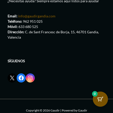
¿Necesitas ayuda? Siempre estamos aquí listos para ayudar
Email:
info@gaudirgandia.com
Teléfono:
962 951 025
Móvil:
633 680 525
Dirección:
C. de Sant Francesc de Borja, 15, 46701 Gandia,
Valencia
SÍGUENOS
Enlace
Enlace
Enlace
red
de
de
social
Facebook
Instagram
X
de
de
0
de
GaudirGandia
GaudirGandia
GaudirGandia
Copyright © 2026 Gaudir | Powered by Gaudir