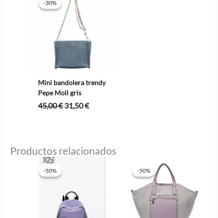
-30%
-30%
Mini bandolera trendy
Pepe Moll gris
El
El
45,00
€
31,50
€
precio
precio
original
actual
era:
es:
45,00 €.
31,50 €.
Productos relacionados
-50%
-50%
-50%
-50%