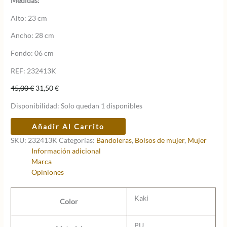
Medidas:
Alto: 23 cm
Ancho: 28 cm
Fondo: 06 cm
REF: 232413K
El
El
45,00
€
31,50
€
precio
precio
Disponibilidad:
Solo quedan 1 disponibles
original
actual
era:
es:
Mini
Añadir Al Carrito
45,00 €.
31,50 €.
bandolera
SKU:
232413K
Categorías:
Bandoleras
,
Bolsos de mujer
,
Mujer
trendy
Información adicional
Pepe
Marca
Moll
Opiniones
kaki
cantidad
Kaki
Color
PU