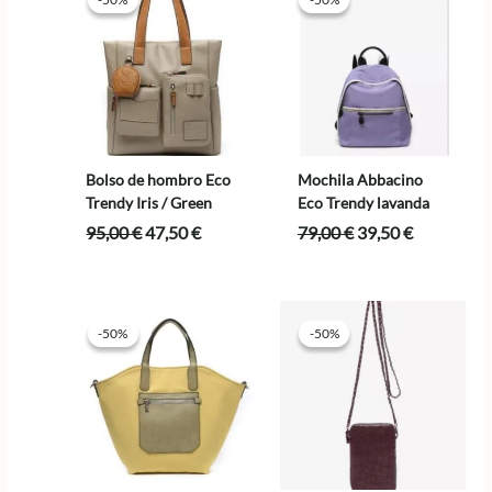
Bolso de hombro Eco
Mochila Abbacino
Trendy Iris / Green
Eco Trendy lavanda
El
El
El
El
95,00
€
47,50
€
79,00
€
39,50
€
precio
precio
precio
precio
original
actual
original
actual
era:
es:
era:
es:
95,00 €.
47,50 €.
79,00 €.
39,50 €.
-50%
-50%
-50%
-50%