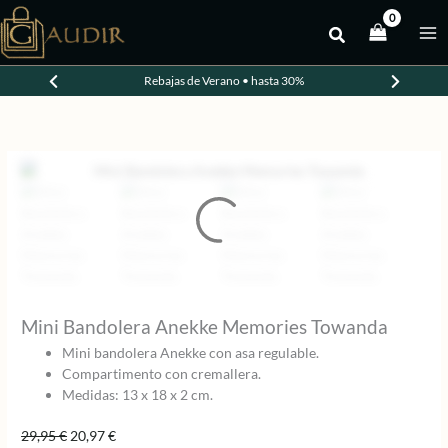
Ir
al
-30%
contenido
Rebajas de Verano • hasta 30%
Mini Bandolera Anekke Memories Towanda
Mini bandolera Anekke con asa regulable.
Compartimento con cremallera.
Medidas: 13 x 18 x 2 cm.
El
El
29,95
€
20,97
€