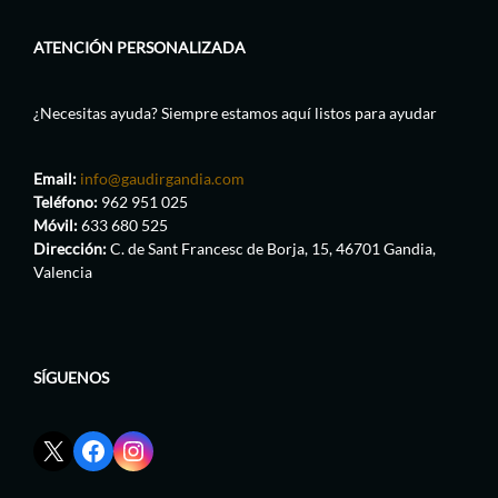
ATENCIÓN PERSONALIZADA
¿Necesitas ayuda? Siempre estamos aquí listos para ayudar
Email:
info@gaudirgandia.com
Teléfono:
962 951 025
Móvil:
633 680 525
Dirección:
C. de Sant Francesc de Borja, 15, 46701 Gandia,
Valencia
SÍGUENOS
Enlace
Enlace
Enlace
red
de
de
social
Facebook
Instagram