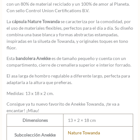
con un 80% de material reciclado y un 100% de amor al Planeta.
Con sello Control Union Certifications B.V.
La
cápsula Nature Towanda
se caracteriza por la comodidad, por
el uso de materiales flexibles, perfectos para el día a día. Su diseño
combina una base blanca y formas abstractas estampadas,
inspiradas en la silueta de Towanda, y originales toques en tono
flúor.
Esta
bandolera Anekke
es de tamaño pequeño y cuenta con un
compartimento, cierre de cremallera superior e interior forrado.
El asa larga de hombro regulable a diferente largo, perfecta para
adaptarla a la altura que prefieras.
Medidas: 13 x 18 x 2 cm.
Consigue ya tu nuevo favorito de Anekke Towanda, ¡te va a
encantar! ¡Miau!
Dimensiones
13 × 2 × 18 cm
Nature Towanda
Subcolección Anekke