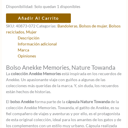
precio
precio
Disponibilidad:
Solo quedan 1 disponibles
original
actual
era:
es:
Mini
Añadir Al Carrito
29,95 €.
20,97 €.
Bandolera
SKU:
40873-072
Categorías:
Bandoleras
,
Bolsos de mujer
,
Bolsos
Anekke
reciclados
,
Mujer
Memories
Descripción
Towanda
Información adicional
cantidad
Marca
Opiniones
Bolso Anekke Memories, Nature Towanda
La
colección Anekke Memories
está inspirada en los recuerdos de
Anekke. Un apasionante viaje con guiños a algunas de las
colecciones más queridas de la marca. Y, sin duda, los recuerdos
están hechos de historias.
El
bolso Anekke
forma parte de la
cápsula Nature Towanda
de la
colección Anekke Memories. Towanda, el gatito de Anekke, es su
fiel compañero de viajes y aventuras y por ello, es el protagonista
de esta original colección, ideal para los amantes de los gatos y de
los complementos con un estilo muy urbano. Cápsula realizada