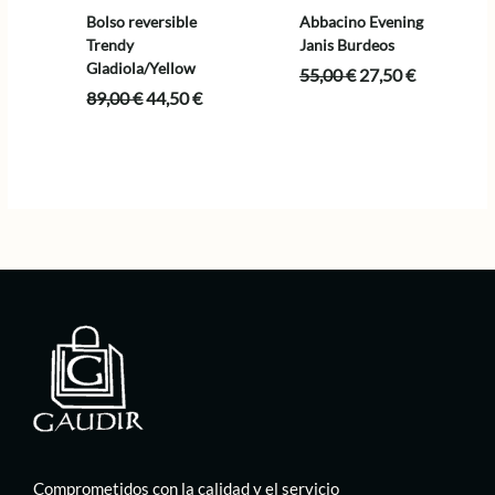
Bolso reversible
Abbacino Evening
Trendy
Janis Burdeos
Gladiola/Yellow
El
El
55,00
€
27,50
€
precio
precio
El
El
89,00
€
44,50
€
original
actual
precio
precio
era:
es:
original
actual
55,00 €.
27,50 €.
era:
es:
89,00 €.
44,50 €.
Comprometidos con la calidad y el servicio