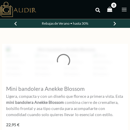
Ir
al
contenido
Rebajas de Verano • hasta 30%
Mini bandolera Anekke Blossom
Ligera, compacta y con un diseño que florece a primera vista. Esta
mini bandolera Anekke Blossom
combina cierre de cremallera,
bolsillo frontal y asa tipo cuerda para acompañarte con
comodidad cuando solo quieres llevar lo esencial con estilo.
22,95
€