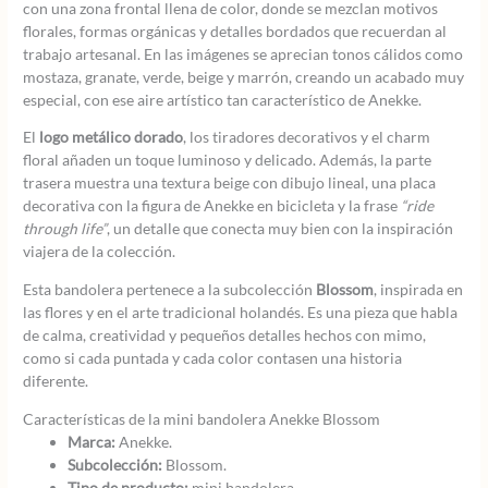
con una zona frontal llena de color, donde se mezclan motivos
florales, formas orgánicas y detalles bordados que recuerdan al
trabajo artesanal. En las imágenes se aprecian tonos cálidos como
mostaza, granate, verde, beige y marrón, creando un acabado muy
especial, con ese aire artístico tan característico de Anekke.
El
logo metálico dorado
, los tiradores decorativos y el charm
floral añaden un toque luminoso y delicado. Además, la parte
trasera muestra una textura beige con dibujo lineal, una placa
decorativa con la figura de Anekke en bicicleta y la frase
“ride
through life”
, un detalle que conecta muy bien con la inspiración
viajera de la colección.
Esta bandolera pertenece a la subcolección
Blossom
, inspirada en
las flores y en el arte tradicional holandés. Es una pieza que habla
de calma, creatividad y pequeños detalles hechos con mimo,
como si cada puntada y cada color contasen una historia
diferente.
Características de la mini bandolera Anekke Blossom
Marca:
Anekke.
Subcolección:
Blossom.
Tipo de producto:
mini bandolera.