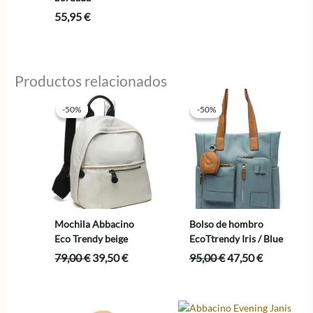
55,95
€
Productos relacionados
-50%
-50%
-50%
-50%
Mochila Abbacino
Bolso de hombro
Eco Trendy beige
EcoTtrendy Iris / Blue
El
El
El
El
79,00
€
39,50
€
95,00
€
47,50
€
precio
precio
precio
precio
original
actual
original
actual
era:
es:
era:
es:
79,00 €.
39,50 €.
95,00 €.
47,50 €.