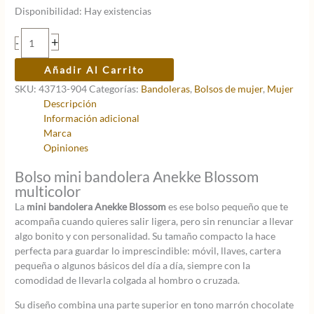
Disponibilidad:
Hay existencias
Mini
+
-
bandolera
Anekke
Añadir Al Carrito
Blossom
SKU:
43713-904
Categorías:
Bandoleras
,
Bolsos de mujer
,
Mujer
cantidad
Descripción
Información adicional
Marca
Opiniones
Bolso mini bandolera Anekke Blossom
multicolor
La
mini bandolera Anekke Blossom
es ese bolso pequeño que te
acompaña cuando quieres salir ligera, pero sin renunciar a llevar
algo bonito y con personalidad. Su tamaño compacto la hace
perfecta para guardar lo imprescindible: móvil, llaves, cartera
pequeña o algunos básicos del día a día, siempre con la
comodidad de llevarla colgada al hombro o cruzada.
Su diseño combina una parte superior en tono marrón chocolate