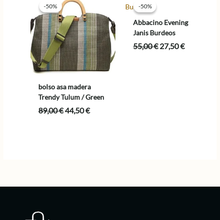
-50%
-50%
-50%
-50%
Abbacino Evening
Janis Burdeos
El
El
55,00
€
27,50
€
precio
precio
original
actual
era:
es:
55,00 €.
27,50 €.
bolso asa madera
Trendy Tulum / Green
El
El
89,00
€
44,50
€
precio
precio
original
actual
era:
es:
89,00 €.
44,50 €.