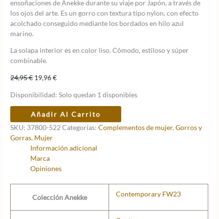
ensoñaciones de Anekke durante su viaje por Japón, a través de
los ojos del arte. Es un gorro con textura tipo nylon, con efecto
acolchado conseguido mediante los bordados en hilo azul
marino.
La solapa interior es en color liso. Cómodo, estiloso y súper
combinable.
El
El
24,95
€
19,96
€
precio
precio
Disponibilidad:
Solo quedan 1 disponibles
original
actual
era:
es:
Gorro
Añadir Al Carrito
24,95 €.
19,96 €.
pescador
SKU:
37800-522
Categorías:
Complementos de mujer
,
Gorros y
reversible
Gorras
,
Mujer
Anekke
Información adicional
marino
Marca
cantidad
Opiniones
Contemporary FW23
Colección Anekke