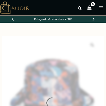
Ir
al
-20%
contenido
Rebajas de Verano • hasta 30%