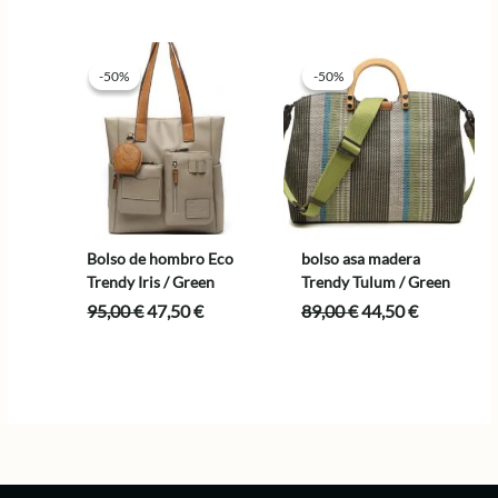
original
actual
era:
es:
89,00 €.
44,50 €.
-50%
-50%
-50%
-50%
Bolso de hombro Eco
bolso asa madera
Trendy Iris / Green
Trendy Tulum / Green
El
El
El
El
95,00
€
47,50
€
89,00
€
44,50
€
precio
precio
precio
precio
original
actual
original
actual
era:
es:
era:
es:
95,00 €.
47,50 €.
89,00 €.
44,50 €.