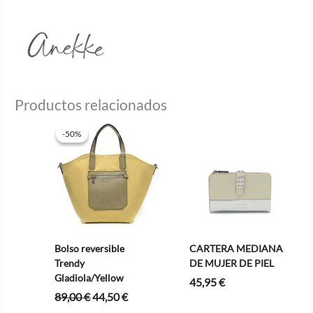
Productos relacionados
-50%
-50%
Bolso reversible
CARTERA MEDIANA
Trendy
DE MUJER DE PIEL
Gladiola/Yellow
45,95
€
El
El
89,00
€
44,50
€
precio
precio