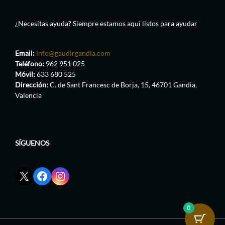
¿Necesitas ayuda? Siempre estamos aquí listos para ayudar
Email:
info@gaudirgandia.com
Teléfono:
962 951 025
Móvil:
633 680 525
Dirección:
C. de Sant Francesc de Borja, 15, 46701 Gandia,
Valencia
SÍGUENOS
Enlace
Enlace
Enlace
red
de
de
social
Facebook
Instagram
X
de
de
0
de
GaudirGandia
GaudirGandia
GaudirGandia