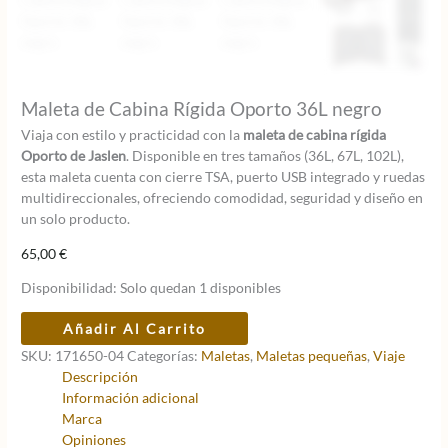
Maleta de Cabina Rígida Oporto 36L negro
Viaja con estilo y practicidad con la
maleta de cabina rígida
Oporto de Jaslen
. Disponible en tres tamaños (36L, 67L, 102L),
esta maleta cuenta con cierre TSA, puerto USB integrado y ruedas
multidireccionales, ofreciendo comodidad, seguridad y diseño en
un solo producto.
65,00
€
Disponibilidad:
Solo quedan 1 disponibles
Maleta
Añadir Al Carrito
de
SKU:
171650-04
Categorías:
Maletas
,
Maletas pequeñas
,
Viaje
Cabina
Descripción
Rígida
Información adicional
Oporto
Marca
36L
Opiniones
negro