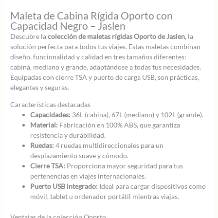
cantidad
Maleta de Cabina Rígida Oporto con
Capacidad Negro – Jaslen
Descubre la
colección de maletas rígidas Oporto de Jaslen
, la
solución perfecta para todos tus viajes. Estas maletas combinan
diseño, funcionalidad y calidad en tres tamaños diferentes:
cabina, mediano y grande, adaptándose a todas tus necesidades.
Equipadas con cierre TSA y puerto de carga USB, son prácticas,
elegantes y seguras.
Características destacadas
Capacidades:
36L (cabina), 67L (mediano) y 102L (grande).
Material:
Fabricación en 100% ABS, que garantiza
resistencia y durabilidad.
Ruedas:
4 ruedas multidireccionales para un
desplazamiento suave y cómodo.
Cierre TSA:
Proporciona mayor seguridad para tus
pertenencias en viajes internacionales.
Puerto USB integrado:
Ideal para cargar dispositivos como
móvil, tablet u ordenador portátil mientras viajas.
Ventajas de la colección Oporto