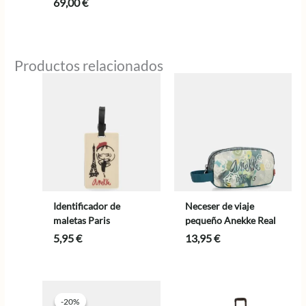
69,00
€
Productos relacionados
Identificador de
Neceser de viaje
maletas Paris
pequeño Anekke Real
5,95
€
13,95
€
-20%
-20%