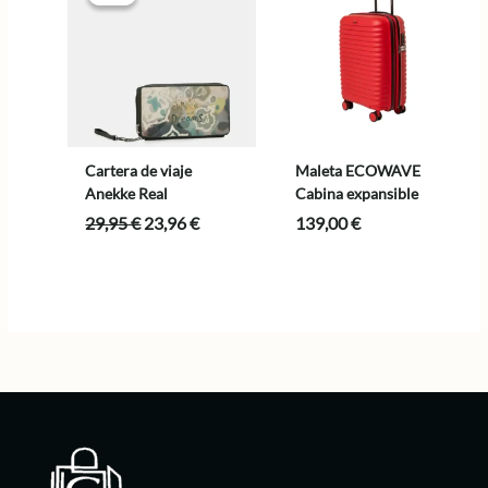
Cartera de viaje
Maleta ECOWAVE
Anekke Real
Cabina expansible
El
El
29,95
€
23,96
€
139,00
€
precio
precio
original
actual
era:
es:
29,95 €.
23,96 €.