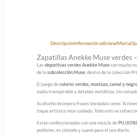
Descripción
Información adicional
Marca
Op
Zapatillas Anekke Muse verdes –
Las
deportivas verdes Anekke Muse
son mucho más
de la
subcolección Muse
, dentro de la colección 
El juego de
colores verdes, mostaza, camel y negr
malla transpirable y detalles metálicos. Un calzado
Su diseño incorpora frases bordadas como
“A time
toque artístico muy cuidado. Todo esto se refuerz
Están confeccionadas con una mezcla de
PU (65%
poliéster, es cómodo y suave para el uso diario.