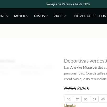
Rebajas de Verano • hasta 30%
NOVEDADES
CON
BRE
MUJER
NIÑOS
VIAJE
Deportivas verdes
Las
Anekke Muse verdes
co
personalidad. Con detalles 
creativas que no renuncian al
El
El
79,95
€
63,96
€
precio
precio
original
actual
36
37
38
39
40
era:
es:
Limpiar