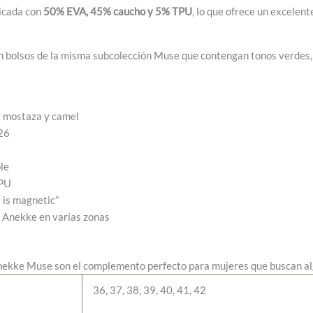
ricada con
50% EVA, 45% caucho y 5% TPU
, lo que ofrece un excelen
 bolsos de la misma subcolección Muse que contengan tonos verdes, c
s mostaza y camel
26
le
TPU
 is magnetic”
o Anekke en varias zonas
nekke Muse son el complemento perfecto para mujeres que buscan alg
36, 37, 38, 39, 40, 41, 42