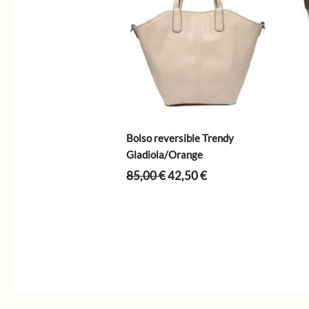
Bolso reversible Trendy
Gladiola/Orange
El
El
85,00
€
42,50
€
precio
precio
original
actual
era:
es:
85,00 €.
42,50 €.