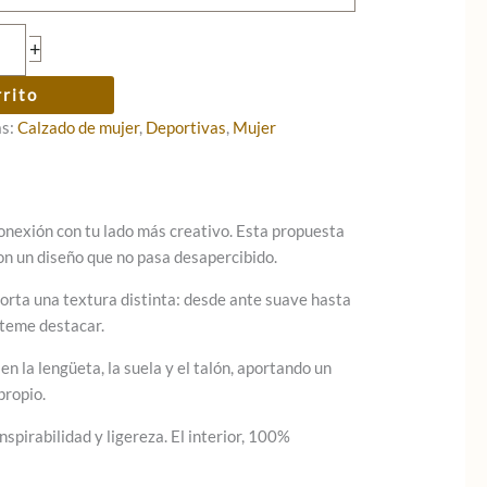
+
rrito
as:
Calzado de mujer
,
Deportivas
,
Mujer
conexión con tu lado más creativo. Esta propuesta
on un diseño que no pasa desapercibido.
porta una textura distinta: desde ante suave hasta
 teme destacar.
n la lengüeta, la suela y el talón, aportando un
propio.
anspirabilidad y ligereza. El interior, 100%