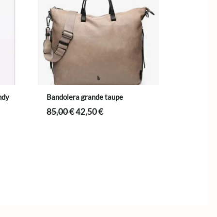
ndy
Bandolera grande taupe
El
El
85,00
€
42,50
€
precio
precio
original
actual
era:
es:
85,00 €.
42,50 €.
.