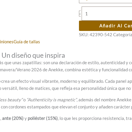
79,95 €.
63,96 €.
Deportivas
-
verdes
Anekke
Añadir Al Ca
Muse
SKU:
42390-542
Categorí
cantidad
iniones
Guía de tallas
 Un diseño que inspira
 que unas zapatillas: son una declaración de estilo, autenticidad y 
Primavera/Verano 2026 de Anekke, combina estética y funcionalidad c
o
crea un efecto visual vibrante, moderno y equilibrado. Cada panel a
 versátil, lleno de matices, que refleja esa personalidad única que no
less beauty”
o
“Authenticity is magnetic”
, además del nombre Anekke e
a con cordones estampados que elevan el conjunto y añaden carácter 
)
,
ante (20%)
y
poliéster (15%)
, lo que les proporciona resistencia, tr