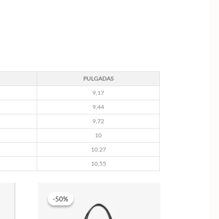
PULGADAS
9,17
9,44
9,72
10
10,27
10,55
-50%
-50%