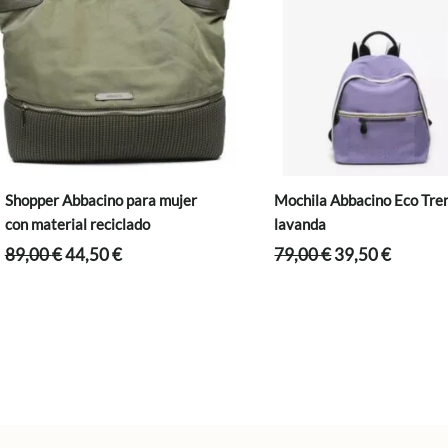
Shopper Abbacino para mujer
Mochila Abbacino Eco Tre
con material reciclado
lavanda
El
El
El
El
89,00
€
44,50
€
79,00
€
39,50
€
precio
precio
precio
precio
original
actual
original
actual
era:
es:
era:
es:
89,00 €.
44,50 €.
79,00 €.
39,50 €