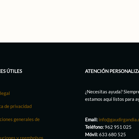
ES ÚTILES
ATENCIÓN PERSONALIZ
¿Necesitas ayuda? Siempr
legal
estamos aquí listos para 
ca de privacidad
ciones generales de
Email:
info@gaudirgandia
Teléfono:
962 951 025
Móvil:
633 680 525
uciones y reembolsos