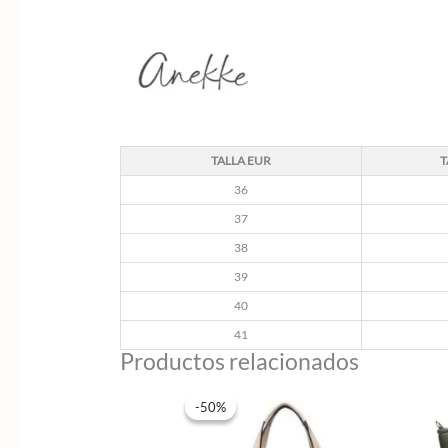
TALLA EUR
T
36
37
38
39
40
41
Productos relacionados
-50%
-50%