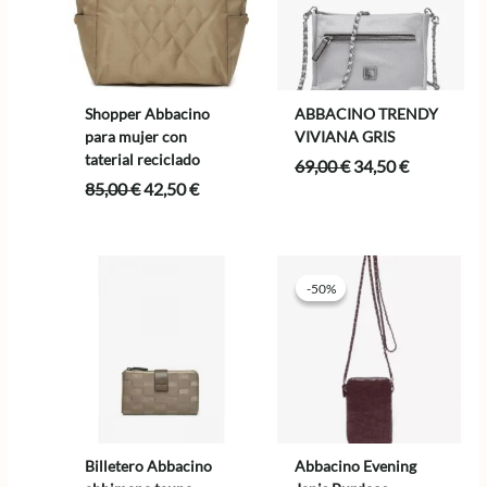
Shopper Abbacino
ABBACINO TRENDY
para mujer con
VIVIANA GRIS
taterial reciclado
El
El
69,00
€
34,50
€
precio
precio
El
El
85,00
€
42,50
€
original
actual
precio
precio
era:
es:
original
actual
69,00 €.
34,50 €.
era:
es:
85,00 €.
42,50 €.
-50%
-50%
Billetero Abbacino
Abbacino Evening