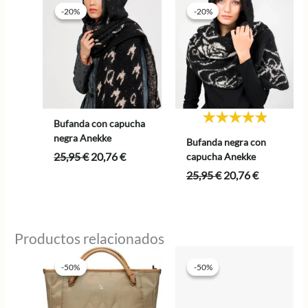
-20%
-20%
-20%
-20%
Bufanda con capucha
negra Anekke
Bufanda negra con
El
El
25,95
€
20,76
€
capucha Anekke
precio
precio
El
El
25,95
€
20,76
€
original
actual
precio
precio
era:
es:
original
actual
25,95 €.
20,76 €.
era:
es:
25,95 €.
20,76 €.
Productos relacionados
-50%
-50%
-50%
-50%