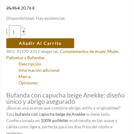
El
El
25,95
€
20,76
€
precio
precio
Disponibilidad:
Hay existencias
original
actual
era:
es:
Bufanda
+
-
25,95 €.
20,76 €.
con
capucha
Añadir Al Carrito
beige
SKU:
41470-231
Categorías:
Complementos de mujer
,
Mujer
,
Anekke
Pañuelos y Bufandas
cantidad
Descripción
Información adicional
Marca
Opiniones
Bufanda con capucha beige Anekke: diseño
único y abrigo asegurado
¿Buscas una prenda que combine abrigo, estilo y originalidad?
Esta
bufanda con capucha beige de Anekke
lo tiene todo.
Confeccionada en
100% poliéster
ecofriendly, es tan suave y
cálida como ligera, perfecta para los días fríos del otoño e
invierno.