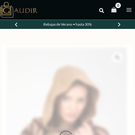
Ir
al
-20%
contenido
Rebajas de Verano • hasta 30%