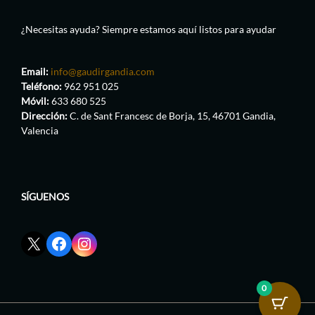
¿Necesitas ayuda? Siempre estamos aquí listos para ayudar
Email:
info@gaudirgandia.com
Teléfono:
962 951 025
Móvil:
633 680 525
Dirección:
C. de Sant Francesc de Borja, 15, 46701 Gandia,
Valencia
SÍGUENOS
Enlace
Enlace
Enlace
red
de
de
social
Facebook
Instagram
X
de
de
0
de
GaudirGandia
GaudirGandia
GaudirGandia