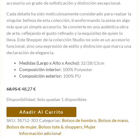
accesorio un grado de sofisticación y distinción excepcional.
Cada detalle ha sido meticulosamente considerado para realzar la
singular belleza de esta colección, transformando la pieza en algo
más que un simple accesorio. Se convierte en una auténtica obra
de arte, reflejando el gusto refinado y la exquisitez de quien lo
lleva. Este Shopper de la colección Studio no solo es un accesorio
funcional, sino una expresión de estilo y distinción que marca una
declaración de elegancia.
Medidas (Largo x Alto x Ancho):
32/28/13cm
Composición interior:
100% Polyester
Composición exterior:
100% PU
El
El
68,95
€
48,27
€
precio
precio
Disponibilidad:
Solo quedan 1 disponibles
original
actual
era:
es:
Bolso
Añadir Al Carrito
68,95 €.
48,27 €.
tote
SKU:
38752-303
Categorías:
Bolsos de hombro
,
Bolsos de mano
,
azul
Bolsos de mujer
,
Bolsos tote & shoppers
,
Mujer
marino
Información adicional
Anekke