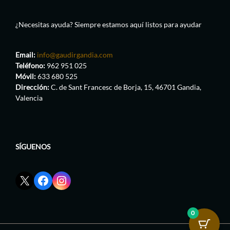
¿Necesitas ayuda? Siempre estamos aquí listos para ayudar
Email:
info@gaudirgandia.com
Teléfono:
962 951 025
Móvil:
633 680 525
Dirección:
C. de Sant Francesc de Borja, 15, 46701 Gandia,
Valencia
SÍGUENOS
Enlace
Enlace
Enlace
red
de
de
social
Facebook
Instagram
X
de
de
0
de
GaudirGandia
GaudirGandia