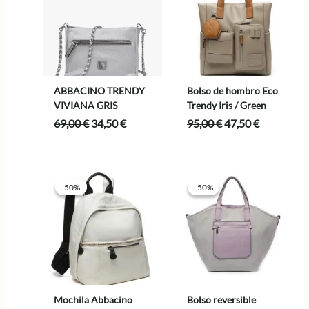
ABBACINO TRENDY
Bolso de hombro Eco
VIVIANA GRIS
Trendy Iris / Green
El
El
El
El
69,00
€
34,50
€
95,00
€
47,50
€
precio
precio
precio
precio
original
actual
original
actual
era:
es:
era:
es:
69,00 €.
34,50 €.
95,00 €.
47,50 €.
-50%
-50%
-50%
-50%
Mochila Abbacino
Bolso reversible