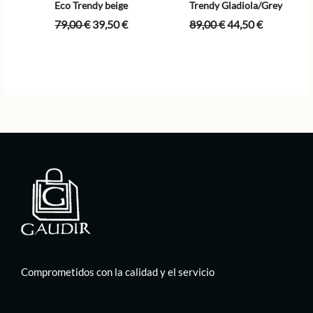
Eco Trendy beige
Trendy Gladiola/Grey
El
El
El
El
79,00
€
39,50
€
89,00
€
44,50
€
precio
precio
precio
precio
original
actual
original
actual
era:
es:
era:
es:
79,00 €.
39,50 €.
89,00 €.
44,50 €.
Comprometidos con la calidad y el servicio