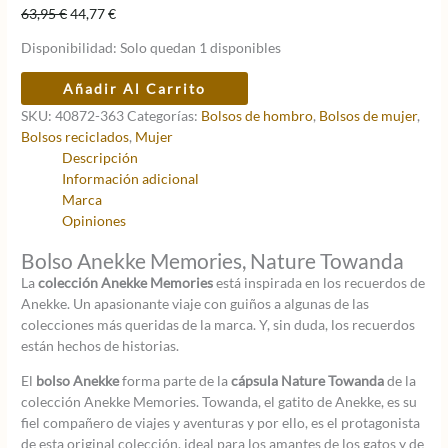
El
El
63,95
€
44,77
€
precio
precio
Disponibilidad:
Solo quedan 1 disponibles
original
actual
era:
es:
Bolso
Añadir Al Carrito
63,95 €.
44,77 €.
Tote
SKU:
40872-363
Categorías:
Bolsos de hombro
,
Bolsos de mujer
,
Anekke
Bolsos reciclados
,
Mujer
Memories
Descripción
Towanda,
Información adicional
Dobles
Marca
Asas
Opiniones
cantidad
Bolso Anekke Memories, Nature Towanda
La
colección Anekke Memories
está inspirada en los recuerdos de
Anekke. Un apasionante viaje con guiños a algunas de las
colecciones más queridas de la marca. Y, sin duda, los recuerdos
están hechos de historias.
El
bolso Anekke
forma parte de la
cápsula Nature Towanda
de la
colección Anekke Memories. Towanda, el gatito de Anekke, es su
fiel compañero de viajes y aventuras y por ello, es el protagonista
de esta original colección, ideal para los amantes de los gatos y de