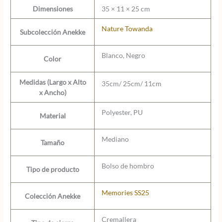
Dimensiones
35 × 11 × 25 cm
Nature Towanda
Subcolección Anekke
Blanco, Negro
Color
Medidas (Largo x Alto
35cm/ 25cm/ 11cm
x Ancho)
Polyester, PU
Material
Mediano
Tamaño
Bolso de hombro
Tipo de producto
Memories SS25
Colección Anekke
Cremallera