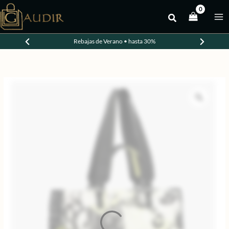
Ir
al
-30%
contenido
Rebajas de Verano • hasta 30%