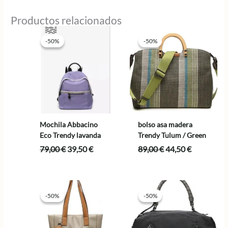
Productos relacionados
-50%
-50%
-50%
-50%
Mochila Abbacino
bolso asa madera
Eco Trendy lavanda
Trendy Tulum / Green
El
El
El
El
79,00
€
39,50
€
89,00
€
44,50
€
precio
precio
precio
precio
original
actual
original
actual
era:
es:
era:
es:
79,00 €.
39,50 €.
89,00 €.
44,50 €.
-50%
-50%
-50%
-50%